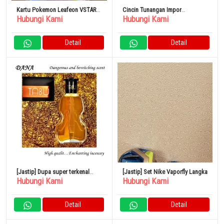
Kartu Pokemon Leafeon VSTAR
Cincin Tunangan Impor
Hubungi Kami
Hubungi Kami
s12a 210/172
Pengaturan Tiffany Berlian 1
Karat
Detail
Detail
[Jastip] Dupa super terkenal
[Jastip] Set Nike Vaporfly Langka
Hubungi Kami
Hubungi Kami
DANA TABU
Detail
Detail