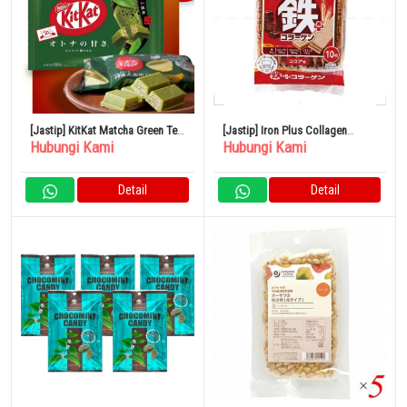
[Jastip] KitKat Matcha Green Tea
[Jastip] Iron Plus Collagen
Hubungi Kami
Hubungi Kami
Jepang
Wafers 10 Pieces
Detail
Detail