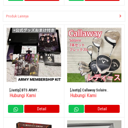
Produk Lainnya
[Jastip] BTS ARMY
[Jastip] Callaway Solaire
Hubungi Kami
Hubungi Kami
MEMNERSHIP KIT FC
Callaway Soleil Golf Club
Detail
Detail