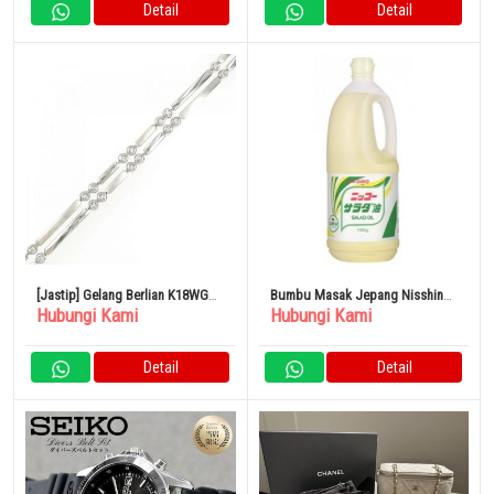
Detail
Detail
[Jastip] Gelang Berlian K18WG
Bumbu Masak Jepang Nisshin
Hubungi Kami
Hubungi Kami
0,32CT
Oilio Minyak salad Nikko 1500g
Detail
Detail