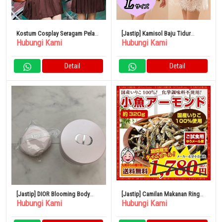
Kostum Cosplay Seragam Pelaut
[Jastip] Kamisol Baju Tidur
Hubungi Kami
Hubungi Kami
Wanita Marie Moon Malymoon
Lingerie Seksi Babydoll Size L
Set Atas dan Bawah Lengan
Pendek
Detail
Detail
[Jastip] DIOR Blooming Body
[Jastip] Camilan Makanan Ringan
Hubungi Kami
Hubungi Kami
Powder
Ikan Kecil Almond 320g Set
Kalsium Sariko