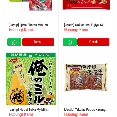
[Jastip] Iijima Shoten Misuzu
[Jastip] Coklat Hati Fujiya 14
Hubungi Kami
Hubungi Kami
Candy Box 460gr 1 Kotak
Kantong Kacang x 15
Detail
Detail
[Jastip] Nobel Seika My Milk
[Jastip] Takuma Foods Kacang
Hubungi Kami
Hubungi Kami
Hokkaido Melon 80g
Asin Goreng 80 Bungkus