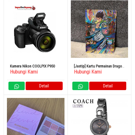
Kamera Nikon COOLPIX P950
[Jastip] Kartu Permainan Dragon
Hubungi Kami
Hubungi Kami
Ball Heroes Gogita BR
Detail
Detail