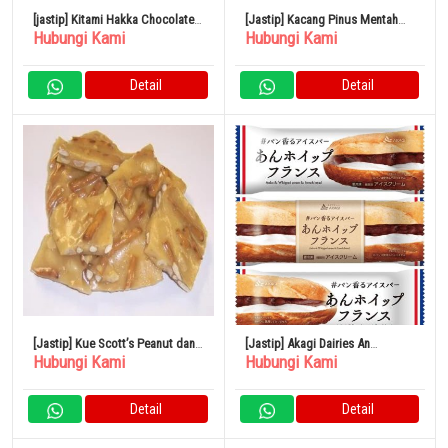
[jastip] Kitami Hakka Chocolate
[Jastip] Kacang Pinus Mentah
Hubungi Kami
Hubungi Kami
Mint Candy 170g x 5 Bag
Kacang Osawa 30g Set isi 5
Detail
Detail
[Jastip] Kue Scott’s Peanut dan
[Jastip] Akagi Dairies An
Hubungi Kami
Hubungi Kami
Pretzel Putih 1 Pound
Whipped French 75ml x 24
Kantong
Detail
Detail