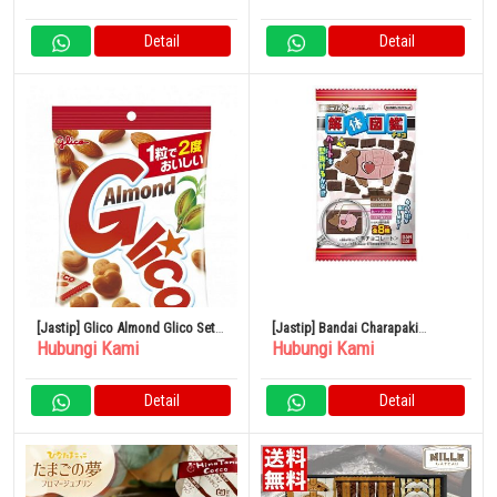
Detail
Detail
[Jastip] Glico Almond Glico Set
[Jastip] Bandai Charapaki
Hubungi Kami
Hubungi Kami
77 Buah
Disassembled Encyclopedia
Chocolate 1 Buah x 14 Kantong
Detail
Detail