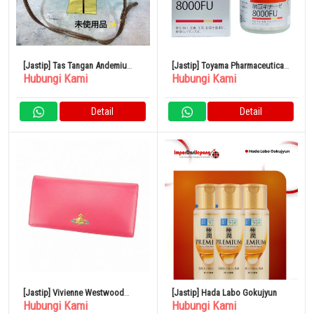
[Jastip] Tas Tangan Andemiu
[Jastip] Toyama Pharmaceutical
Hubungi Kami
Hubungi Kami
Coklat
Natto Kinase 8000FU 120 Tablet
Detail
Detail
[Jastip] Vivienne Westwood
[Jastip] Hada Labo Gokujyun
Hubungi Kami
Hubungi Kami
Long Wallet Orb Pink