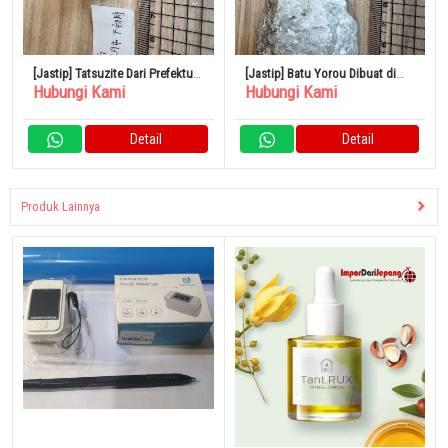
[Jastip] Tatsuzite Dari Prefektur
[Jastip] Batu Yorou Dibuat di
Hubungi Kami
Hubungi Kami
Yamanashi
Prefektur Okayama
Detail
Detail
Produk Lainnya