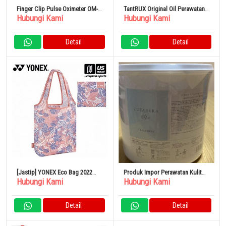
Finger Clip Pulse Oximeter OM-
TantRUX Original Oil Perawatan
Hubungi Kami
Hubungi Kami
98
Kulit Terbaik
Detail
Detail
[Jastip] YONEX Eco Bag 2022
Produk Impor Perawatan Kulit
Hubungi Kami
Hubungi Kami
Tas Belanja BAG2063
Kepala Cota Sera Spa
Detail
Detail