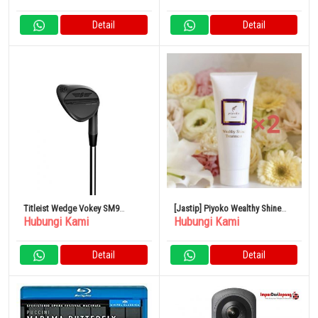
Detail
Detail
Titleist Wedge Vokey SM9
[Jastip] Piyoko Wealthy Shine
Hubungi Kami
Hubungi Kami
VOKEY DESIGN SM9 WEDGES
Treatment Set isi 2
Detail
Detail