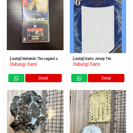
[Jastip] Nintendo The Legend of
[Jastip] Kartu Jersey Tim
Hubungi Kami
Hubungi Kami
Zelda Breath + Ekstrak
Nasional Sepak Bola Jepang FC
Tokyo 2019 Takefusa Kubo
Detail
Detail