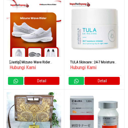
[Jastip] Mizuno Wave Rider
TULA Skincare : 24-7 Moisture
Hubungi Kami
Hubungi Kami
Snickers
Intense Ultra Hydrating Day &
Night Cream
Detail
Detail