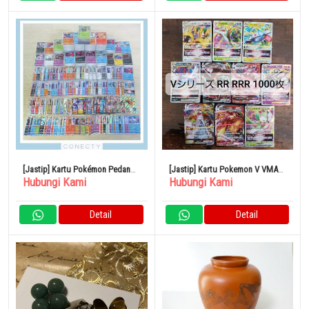
[Jastip] Kartu Pokémon Pedang
[Jastip] Kartu Pokemon V VMAX
Hubungi Kami
Hubungi Kami
& Perisai 2000 Buah Set 1 VMAX
VSTAR RR RRR 1000
VSTAR
Detail
Detail