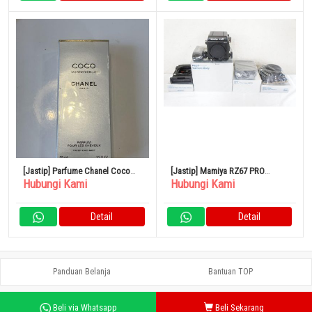
[Jastip] Parfume Chanel Coco
[Jastip] Mamiya RZ67 PRO
Hubungi Kami
Hubungi Kami
Mademoiselle 35ml
Kamera Film Format Medium
Polaroid
Detail
Detail
Panduan Belanja
Bantuan TOP
Beli via Whatsapp
Beli Sekarang