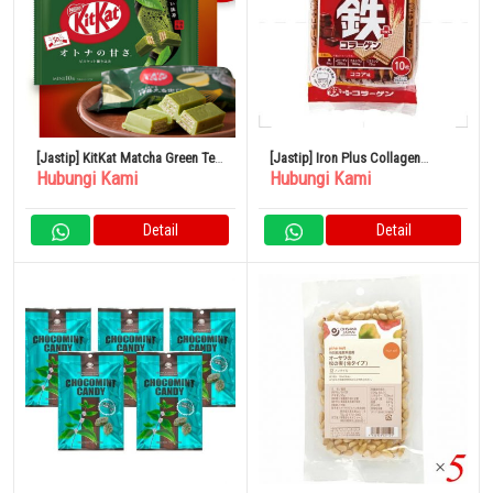
[Jastip] KitKat Matcha Green Tea
[Jastip] Iron Plus Collagen
Hubungi Kami
Hubungi Kami
Jepang
Wafers 10 Pieces
Detail
Detail