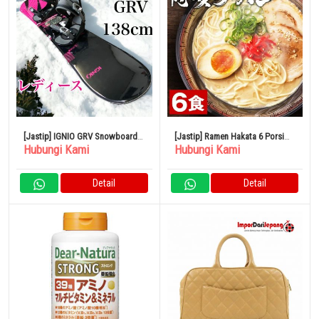
[Jastip] IGNIO GRV Snowboard 2
[Jastip] Ramen Hakata 6 Porsi
Hubungi Kami
Hubungi Kami
Set 138cm
Ramen Tonkotsu Fukuoka
Detail
Detail