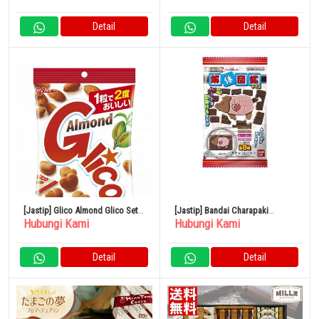
Detail
Detail
[Jastip] Glico Almond Glico Set
[Jastip] Bandai Charapaki
Hubungi Kami
Hubungi Kami
77 Buah
Disassembled Encyclopedia
Chocolate 1 Buah x 14 Kantong
Detail
Detail