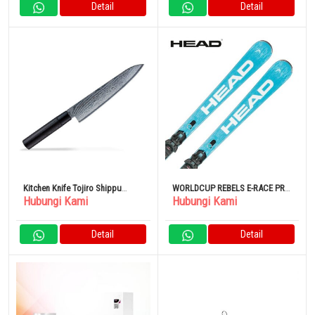
Detail
Detail
Kitchen Knife Tojiro Shippu
WORLDCUP REBELS E-RACE PRO
Hubungi Kami
Hubungi Kami
Black DP Damascus FD 1595
+ RACEPLATE WCR 14 PENDEK +
100% Original
FREEFLEX 14 GW [313253] Set
Binding Kompatibel Gripwalk
Detail
Detail