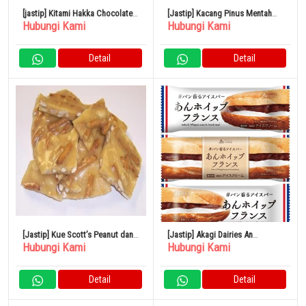
[jastip] Kitami Hakka Chocolate
[Jastip] Kacang Pinus Mentah
Hubungi Kami
Hubungi Kami
Mint Candy 170g x 5 Bag
Kacang Osawa 30g Set isi 5
Detail
Detail
[Jastip] Kue Scott’s Peanut dan
[Jastip] Akagi Dairies An
Hubungi Kami
Hubungi Kami
Pretzel Putih 1 Pound
Whipped French 75ml x 24
Kantong
Detail
Detail