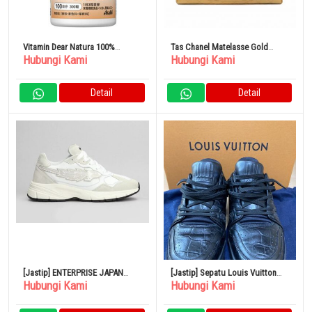
Vitamin Dear Natura 100%
Tas Chanel Matelasse Gold
Hubungi Kami
Hubungi Kami
Original Dari Jepang Asahi
Hardware
Group Foods
Detail
Detail
[Jastip] ENTERPRISE JAPAN
[Jastip] Sepatu Louis Vuitton
Hubungi Kami
Hubungi Kami
Sepatu Kets Putih Pria 2024
Trainer Limited 6.5
BG4011PX11901111