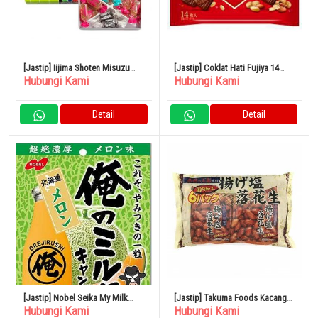
[Jastip] Iijima Shoten Misuzu
[Jastip] Coklat Hati Fujiya 14
Hubungi Kami
Hubungi Kami
Candy Box 460gr 1 Kotak
Kantong Kacang x 15
Detail
Detail
[Jastip] Nobel Seika My Milk
[Jastip] Takuma Foods Kacang
Hubungi Kami
Hubungi Kami
Hokkaido Melon 80g
Asin Goreng 80 Bungkus