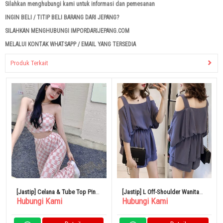
Silahkan menghubungi kami untuk informasi dan pemesanan
INGIN BELI / TITIP BELI BARANG DARI JEPANG?
SILAHKAN MENGHUBUNGI IMPORDARIJEPANG.COM
MELALUI KONTAK WHATSAPP / EMAIL YANG TERSEDIA
Produk Terkait
[Jastip] Celana & Tube Top Pink
[Jastip] L Off-Shoulder Wanita
Hubungi Kami
Hubungi Kami
Lattice Setup Wanita L
Gaya Korea Setelan Kasual Biru