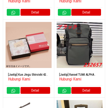
Hubungi Kami
Hubungi Kami
Parfum (Vaporizator) 100ml
XXL
Detail
Detail
[Jastip] Kue Jingu Shiroishi 42
[Jastip] Ransel TUMI ALPHA
Hubungi Kami
Hubungi Kami
buah
BRAVO 232657
Detail
Detail