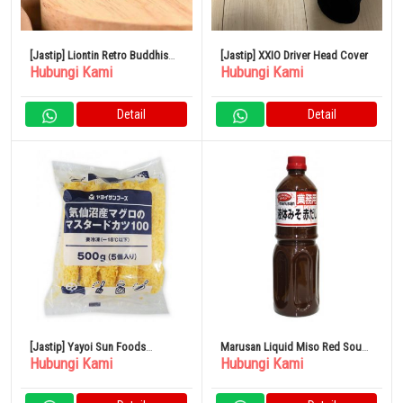
[Jastip] Liontin Retro Buddhisme
[Jastip] XXIO Driver Head Cover
Hubungi Kami
Hubungi Kami
Gaya Cina Bulat Cloisonné Lotus
S 925 Perak
Detail
Detail
[Jastip] Yayoi Sun Foods
Marusan Liquid Miso Red Soup
Hubungi Kami
Hubungi Kami
Kesennuma Tuna Mustard Cutlet
Stock 1.1kg
500g