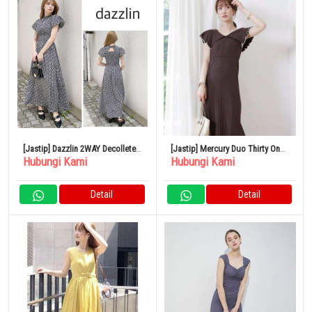
[Jastip] Dazzlin 2WAY Decollete
[Jastip] Mercury Duo Thirty One
Hubungi Kami
Hubungi Kami
Gaun Terbuka Ukuran Bebas
Long Dress Charcoal Brown
Detail
Detail