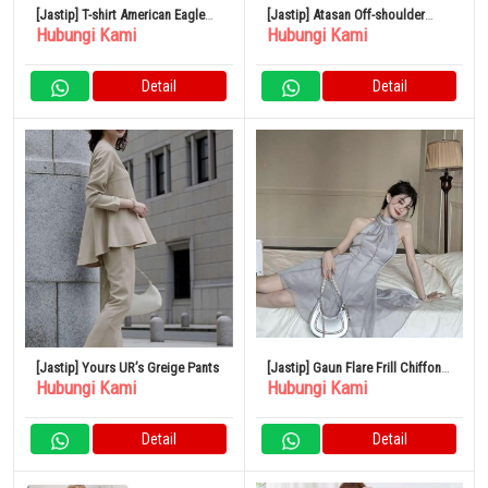
[Jastip] T-shirt American Eagle
[Jastip] Atasan Off-shoulder
Hubungi Kami
Hubungi Kami
Border
Pola Zebra Panjang Mini Seksi L
Detail
Detail
[Jastip] Yours UR’s Greige Pants
[Jastip] Gaun Flare Frill Chiffon
Hubungi Kami
Hubungi Kami
Girly Prancis Baru Leher Halter
Detail
Detail