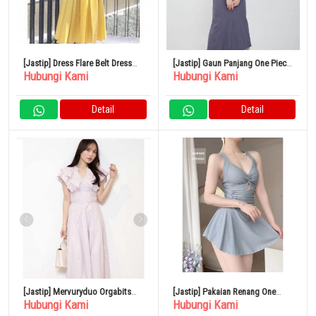
[Jastip] Dress Flare Belt Dress
[Jastip] Gaun Panjang One Piece
Hubungi Kami
Hubungi Kami
Kuning Mercury Duo
Mercury Duo
Detail
Detail
[Jastip] Mervuryduo Orgabits
[Jastip] Pakaian Renang One
Hubungi Kami
Hubungi Kami
Volume Ruffle Dress
Piece Resor