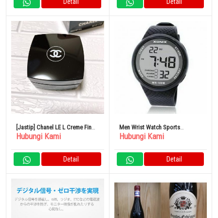
Detail
Detail
[Jastip] Chanel LE L Creme Fin
Men Wrist Watch Sports
Hubungi Kami
Hubungi Kami
50g
Waterproof 100m Swimming
Diving Fun Digital Watches
Detail
Detail