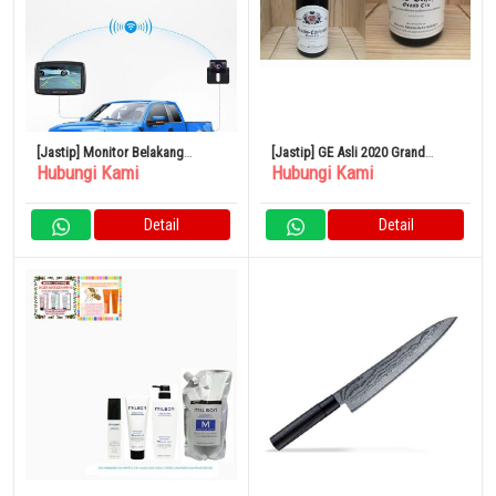
[Jastip] Monitor Belakang
[Jastip] GE Asli 2020 Grand
Hubungi Kami
Hubungi Kami
Nirkabel Sudut Lebar 110 Derajat
Echezeaux VV
Detail
Detail