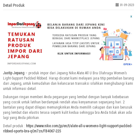
Detail Produk
01-09-2023
Jastip Jepang
– produk impor dari Jepang Nike Alate All U Bra Olahraga Women’s
Light-Support Padded Ribbed. Harap dicatat kami melayani jasa titip pembelian barang
dari Jepang, untuk kemudahan dan kelancaran transaksi silahkan menghubungi kami
untuk informasi detail.
Dukungan ringan memberi Anda pegangan yang lembut dengan banyak kebebasan
yang cocok untuk latihan berdampak rendah atau kenyamanan sepanjang hari.
2
bantalan yang dapat dilepas memungkinkan Anda memilih cakupan dan kain berusuk
yang lembut dan elastis terasa seperti kulit kedua sehingga bra Anda tidak akan ada
lagi yang Anda pikirkan.
Detail produk :
https://www.nike.com/jp/en/t/alate-all-u-womens-light-support-padded-
ribbed-sports-bra-qCm7zn/FB4067-225