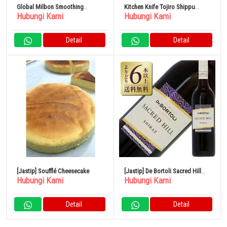
Global Milbon Smoothing
Kitchen Knife Tojiro Shippu
Hubungi Kami
Hubungi Kami
Treatment Medium Hair
Black DP Damascus FD 1596
100% Original
Detail
Detail
[Jastip] Soufflé Cheesecake
[Jastip] De Bortoli Sacred Hill
Hubungi Kami
Hubungi Kami
Shiraz 2021 750ml Anggur Merah
Australia
Detail
Detail