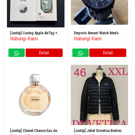
[Jastip] Casing Apple AirTag +
Emporio Armani Watch Men’s
Hubungi Kami
Hubungi Kami
Hamee AirTag
AR2479 Quartz Black
Detail
Detail
[Jastip] Chanel Chance Eau de
[Jastip] Jaket Duvetica Bedonia