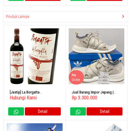
Produk Lainnya
Pre
Order
[Jastip] La Borgatta
Jual Barang Impor Jepang |
Hubungi Kami
Rp 3.300.000
(L.2018.08.19)
Adidas Originals ARKYN Limited
Wanita
Detail
Detail