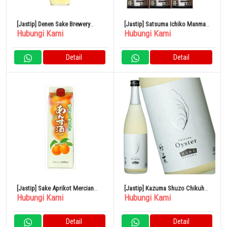
[Jastip] Denen Sake Brewery
[Jastip] Satsuma Ichiko Manma
Hubungi Kami
Hubungi Kami
Gold Label Barley 25% 900ml
Pack 12% 1800ml x 6 Botol
Detail
Detail
[Jastip] Sake Aprikot Mercian
[Jastip] Kazuma Shuzo Chikuha
Hubungi Kami
Hubungi Kami
Paket 1L 11%
Oyster 720ml Sake Takeha
Prefektur Ishikawa
Detail
Detail