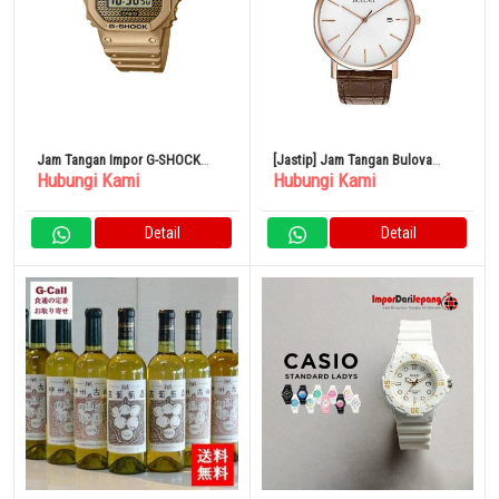
Jam Tangan Impor G-SHOCK
[Jastip] Jam Tangan Bulova
Hubungi Kami
Hubungi Kami
DWE-5600HG-1JR Premium
Watch BULOVA 98H51
Detail
Detail