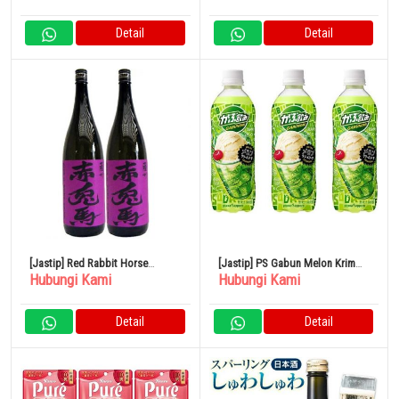
Detail
Detail
[Jastip] Red Rabbit Horse
[Jastip] PS Gabun Melon Krim
Hubungi Kami
Hubungi Kami
(Ungu) Sweet Potato 1800ml
Soda 500ml 24 Buah
Hamada Sake Brewery Set isi 2
Detail
Detail