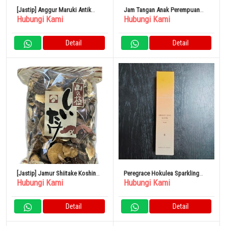
[Jastip] Anggur Maruki Antik
Jam Tangan Anak Perempuan
Hubungi Kami
Hubungi Kami
Koshu Kokyoku 1976 720Ml
Casio Sports
Detail
Detail
[Jastip] Jamur Shiitake Koshin
Peregrace Hokulea Sparkling
Hubungi Kami
Hubungi Kami
Dari Kyushu 1Kg
Mask
Detail
Detail