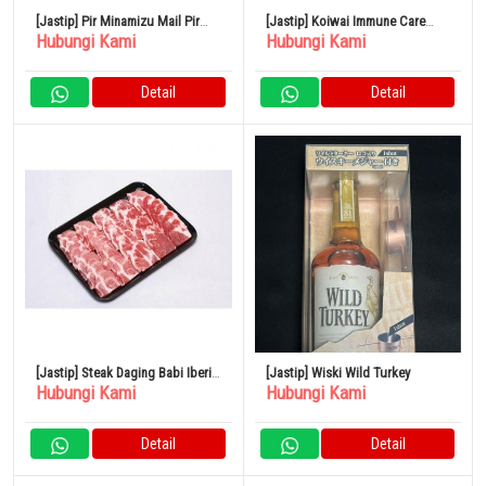
[Jastip] Pir Minamizu Mail Pir
[Jastip] Koiwai Immune Care
Hubungi Kami
Hubungi Kami
Jepang Kotak Kecil 4 – 6 Buah
Yogurt Rendah Lemak 100g Set
isi 24
Detail
Detail
[Jastip] Steak Daging Babi Iberia
[Jastip] Wiski Wild Turkey
Hubungi Kami
Hubungi Kami
Spanyol 500G
Detail
Detail