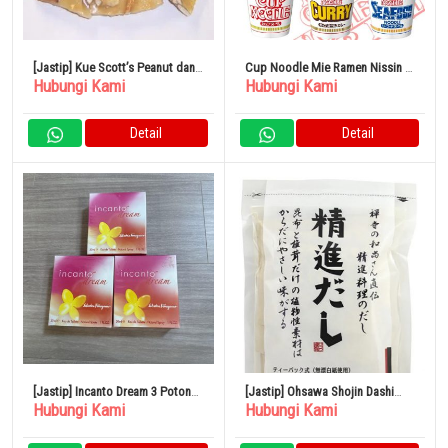
[Jastip] Kue Scott’s Peanut dan
Cup Noodle Mie Ramen Nissin 3
Hubungi Kami
Hubungi Kami
Pretzel Putih 1 Pound
Jenis Set Masing-Masing 1 Dus
Detail
Detail
[Jastip] Incanto Dream 3 Potong
[Jastip] Ohsawa Shojin Dashi
Hubungi Kami
Hubungi Kami
Set Parfum
70g (7g x 10 tas)