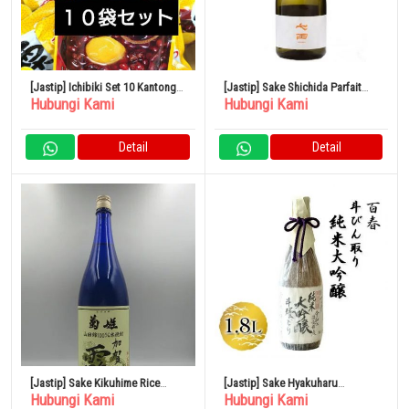
[Jastip] Ichibiki Set 10 Kantong
[Jastip] Sake Shichida Parfait
Hubungi Kami
Hubungi Kami
Kastanye
Junmai Daiginjo 720ml
Detail
Detail
[Jastip] Sake Kikuhime Rice
[Jastip] Sake Hyakuharu
Hubungi Kami
Hubungi Kami
Shochu Kaga Dew 1800ml
Tobintori Junmai Daiginjo 1.8L