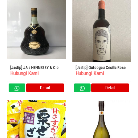
[Jastip] JA.s HENNESSY & C.o
[Jastip] Gutoogau Cecilia Rose
Hubungi Kami
Hubungi Kami
COGNAC EXTRA
2021
Detail
Detail