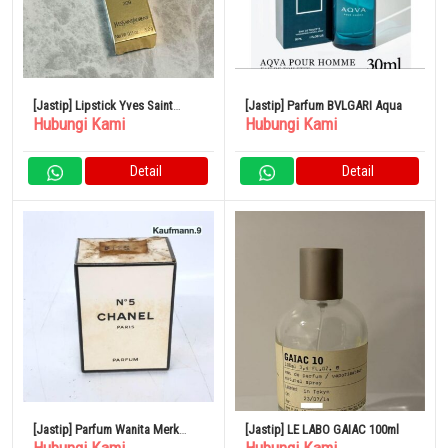
[Jastip] Lipstick Yves Saint
[Jastip] Parfum BVLGARI Aqua
Hubungi Kami
Hubungi Kami
Laurent
Detail
Detail
[Jastip] Parfum Wanita Merk
[Jastip] LE LABO GAIAC 100ml
CHANEL No.5