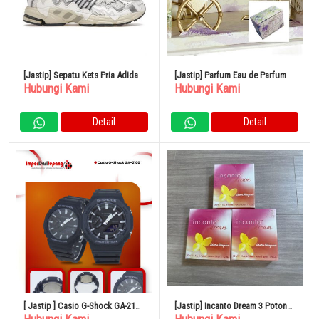
[Jastip] Sepatu Kets Pria Adidas
[Jastip] Parfum Eau de Parfum
Hubungi Kami
Hubungi Kami
Response CL 24cm Bad Bunny
Miniatur Lolita Lempica Magic
Coach 5ml
Detail
Detail
[ Jastip ] Casio G-Shock GA-2100
[Jastip] Incanto Dream 3 Potong
Japan
Set Parfum