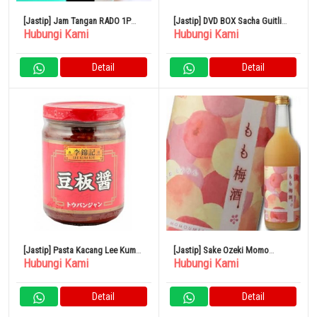
[Jastip] Jam Tangan RADO 1P
[Jastip] DVD BOX Sacha Guitli
Hubungi Kami
Hubungi Kami
Diamond Round Gold 583
Masterpiece Selection
Detail
Detail
[Jastip] Pasta Kacang Lee Kum
[Jastip] Sake Ozeki Momo
Hubungi Kami
Hubungi Kami
Kee 226g
Umeshu 720ml
Detail
Detail