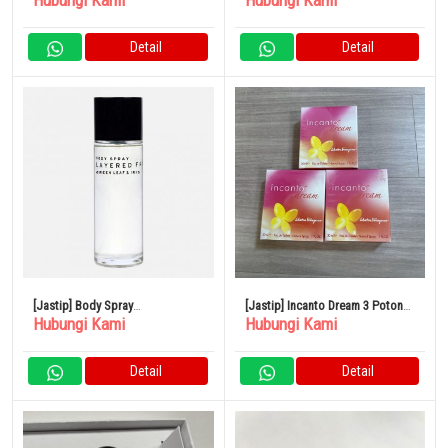
Hubungi Kami
Hubungi Kami
Detail
Detail
[Jastip] Body Spray
[Jastip] Incanto Dream 3 Potong
Hubungi Kami
Hubungi Kami
SHOLAYERED 100ml
Set Parfum
Detail
Detail