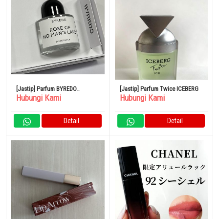
[Jastip] Parfum BYREDO
[Jastip] Parfum Twice ICEBERG
Hubungi Kami
Hubungi Kami
BLANCHE Blanche Eau de
Parfum
Detail
Detail