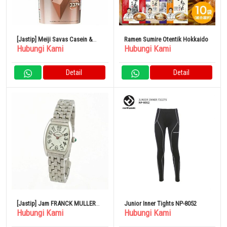
[Jastip] Meiji Savas Casein &
Ramen Sumire Otentik Hokkaido
Hubungi Kami
Hubungi Kami
Whey MPC100 Rasa Kakao 210g
Detail
Detail
[Jastip] Jam FRANCK MULLER
Junior Inner Tights NP-8052
Hubungi Kami
Hubungi Kami
Tono Curvex Intermedia 2251QZ
Quartz