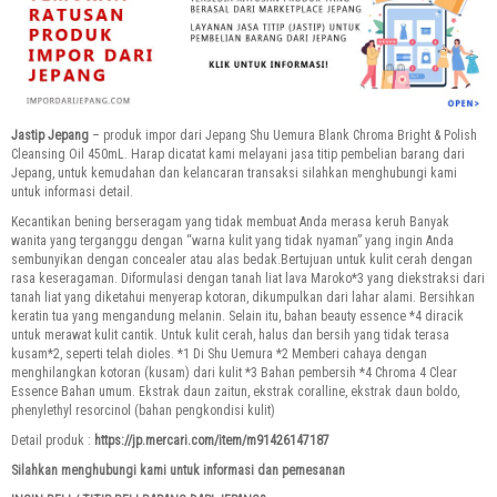
Jastip Jepang
– produk impor dari Jepang Shu Uemura Blank Chroma Bright & Polish
Cleansing Oil 450mL. Harap dicatat kami melayani jasa titip pembelian barang dari
Jepang, untuk kemudahan dan kelancaran transaksi silahkan menghubungi kami
untuk informasi detail.
Kecantikan bening berseragam yang tidak membuat Anda merasa keruh Banyak
wanita yang terganggu dengan “warna kulit yang tidak nyaman” yang ingin Anda
sembunyikan dengan concealer atau alas bedak.Bertujuan untuk kulit cerah dengan
rasa keseragaman. Diformulasi dengan tanah liat lava Maroko*3 yang diekstraksi dari
tanah liat yang diketahui menyerap kotoran, dikumpulkan dari lahar alami. Bersihkan
keratin tua yang mengandung melanin. Selain itu, bahan beauty essence *4 diracik
untuk merawat kulit cantik. Untuk kulit cerah, halus dan bersih yang tidak terasa
kusam*2, seperti telah dioles. *1 Di Shu Uemura *2 Memberi cahaya dengan
menghilangkan kotoran (kusam) dari kulit *3 Bahan pembersih *4 Chroma 4 Clear
Essence Bahan umum. Ekstrak daun zaitun, ekstrak coralline, ekstrak daun boldo,
phenylethyl resorcinol (bahan pengkondisi kulit)
Detail produk :
https://jp.mercari.com/item/m91426147187
Silahkan menghubungi kami untuk informasi dan pemesanan