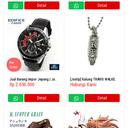
Detail
Detail
Pre
Order
Jual Barang Impor Jepang | Jam
[Jastip] Kalung TRAVIS WALKER
Rp 2.650.000
Hubungi Kami
Tangan Sabuk kulit asli CASIO
Rockfield Bullet Pendant Perak
EDIFICE
Detail
Detail