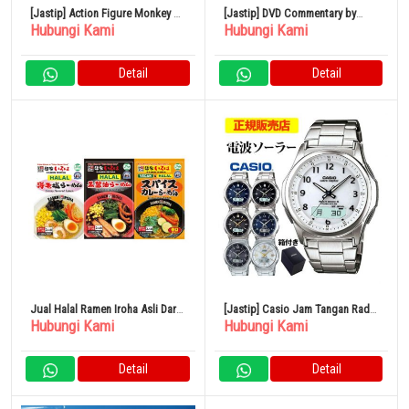
[Jastip] Action Figure Monkey D.
[Jastip] DVD Commentary by
Hubungi Kami
Hubungi Kami
Luffy GEAR5 “One Piece”
Masayasu Hosaka Japan News
Reports From The Wartime and
Postwar Periods
Detail
Detail
Jual Halal Ramen Iroha Asli Dari
[Jastip] Casio Jam Tangan Radio
Hubungi Kami
Hubungi Kami
Jepang yang Populer
Solar Pria Analog
Detail
Detail