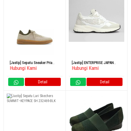
[Jastip] Sepatu Sneaker Pria
[Jastip] ENTERPRISE JAPAN
Hubungi Kami
Hubungi Kami
Aldo Sepatu Mitchell Bone
Sepatu Kets Putih Pria 2024
BG4011PX11901111
Detail
Detail