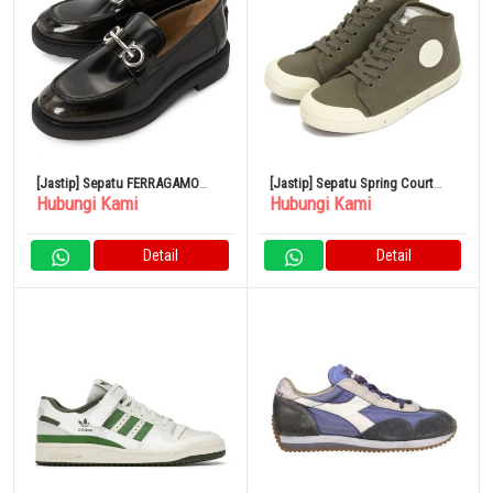
[Jastip] Sepatu FERRAGAMO
[Jastip] Sepatu Spring Court
Hubungi Kami
Hubungi Kami
GALLES SPARROW 0758380
B2S-1HC B2-1040 Kanvas Berat
Mid Cut OLIVE SPC033
Detail
Detail