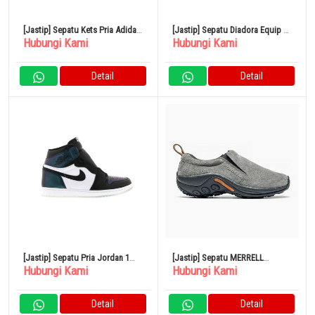
[Jastip] Sepatu Kets Pria Adidas
[Jastip] Sepatu Diadora Equip H
Hubungi Kami
Hubungi Kami
Forum 84 Rendah 31cm Crew
Dirty Stone Wash Evo Lace Up
Hijau
Kasual Ungu
Detail
Detail
[Jastip] Sepatu Pria Jordan 1
[Jastip] Sepatu MERRELL
Hubungi Kami
Hubungi Kami
Retro 28,5cm All-Star Chameleon
JUNGLE MOC Wanita 25cm
2017
PEWTER W60806
Detail
Detail