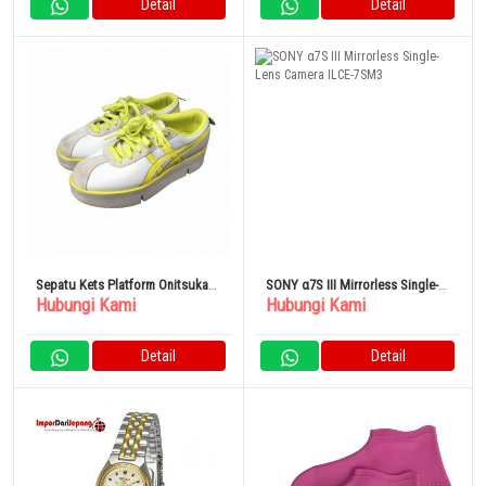
Detail
Detail
Sepatu Kets Platform Onitsuka
SONY α7S III Mirrorless Single-
Hubungi Kami
Hubungi Kami
Tiger
Lens Camera ILCE-7SM3
Detail
Detail