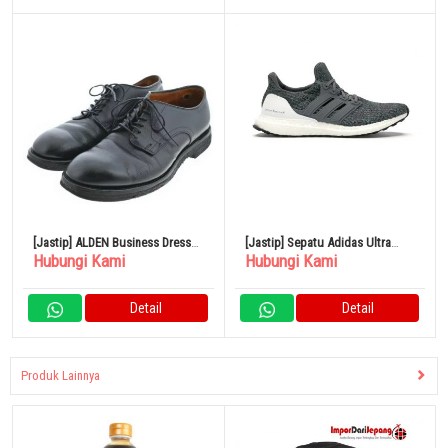
[Jastip] ALDEN Business Dress
[Jastip] Sepatu Adidas Ultra
Hubungi Kami
Hubungi Kami
Shoes
Boost Gray Ultra Boost 4.0
Detail
Detail
Produk Lainnya