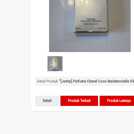
Detail Produk
"[Jastip] Parfume Chanel Coco Mademoiselle 35
Detail
Produk Terkait
Produk Lainnya