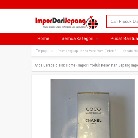
Home
Semua Kategori
Pusat Bantu
Terpopuler:
Paket Lengkap Usaha Vape Store (Rokok El
Sepatu Nik
Anda Berada disini:
Home
›
Impor Produk Kesehatan Jepang
Imp