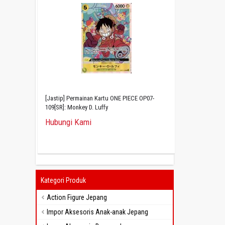
[Jastip] Permainan Kartu ONE PIECE OP07-
109[SR]: Monkey D. Luffy
Hubungi Kami
Kategori Produk
Action Figure Jepang
Impor Aksesoris Anak-anak Jepang