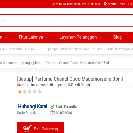
Jam Buka Toko: 08.00 s/d 20.00 WIB
Status Order
Tlp
an
Fitur Lainnya
Layanan Pelanggan
Blog
e Air Rift Wanita 100% Asli Or
Sparepart Motor Terlengkap Asli Dari Jep
1 Belut Panggang 
or Kosmetik Jepang
›
[Jastip] Parfume Chanel Coco Mademoiselle 35ml
[Jastip] Parfume Chanel Coco Mademoiselle 35ml
Kategori:
Impor Kosmetik Jepang
| 543 Kali Dilihat
Hubungi Kami
Stok Tersedia
Kode Produk:
20-07-2024
Beli Sekarang