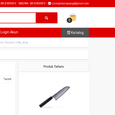
: 081318939319
SMS/WA: 081318939319
csimpordarijepang@gmail.com
0
Login Akun
Katalog
Dari Kyushu (140g, deng
Produk Terlaris
Tweet