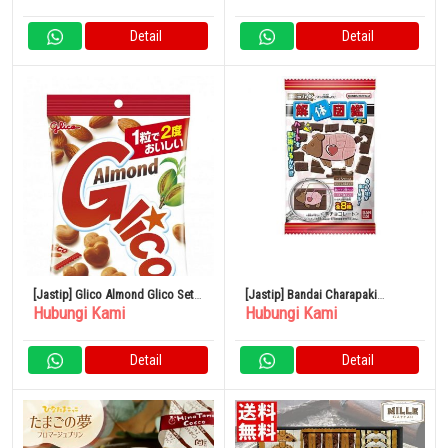
Detail
Detail
[Jastip] Glico Almond Glico Set
[Jastip] Bandai Charapaki
Hubungi Kami
Hubungi Kami
77 Buah
Disassembled Encyclopedia
Chocolate 1 Buah x 14 Kantong
Detail
Detail