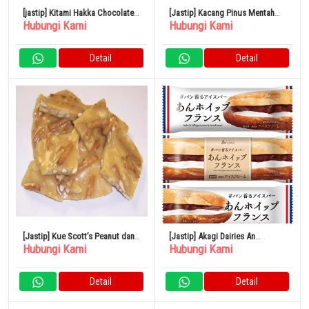
[jastip] Kitami Hakka Chocolate
[Jastip] Kacang Pinus Mentah
Hubungi Kami
Hubungi Kami
Mint Candy 170g x 5 Bag
Kacang Osawa 30g Set isi 5
Detail
Detail
[Jastip] Kue Scott’s Peanut dan
[Jastip] Akagi Dairies An
Hubungi Kami
Hubungi Kami
Pretzel Putih 1 Pound
Whipped French 75ml x 24
Kantong
Detail
Detail