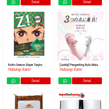
Detail
Detail
Rohto Demon Slayer Tanjiro
[Jastip] Pengeriting Bulu Mata
Hubungi Kami
Hubungi Kami
Hot Buller USB
Detail
Detail