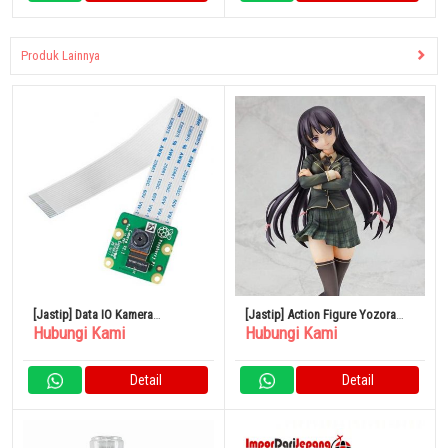
Produk Lainnya
[Jastip] Data IO Kamera
[Jastip] Action Figure Yozora
Hubungi Kami
Hubungi Kami
Raspberry Pi V2 UDRPCAMERA
Mikazuki 1/7
Detail
Detail