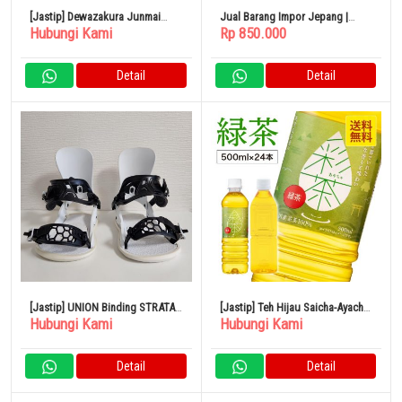
[Jastip] Dewazakura Junmai
Jual Barang Impor Jepang |
Hubungi Kami
Rp 850.000
Daiginjo Snow Goddess 30/50
Peralatan Teh Ukiran Kayu
720ml
Jujube
Detail
Detail
[Jastip] UNION Binding STRATA
[Jastip] Teh Hijau Saicha-Ayacha
Hubungi Kami
Hubungi Kami
23-24 M Putih
500ml x 24 Botol
Detail
Detail