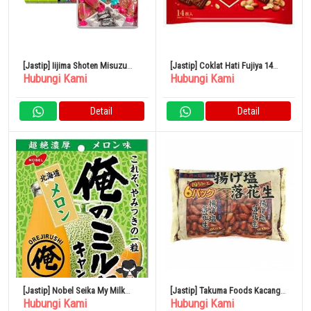
[Jastip] Iijima Shoten Misuzu
[Jastip] Coklat Hati Fujiya 14
Hubungi Kami
Hubungi Kami
Candy Box 460gr 1 Kotak
Kantong Kacang x 15
Detail
Detail
[Jastip] Nobel Seika My Milk
[Jastip] Takuma Foods Kacang
Hubungi Kami
Hubungi Kami
Hokkaido Melon 80g
Asin Goreng 80 Bungkus