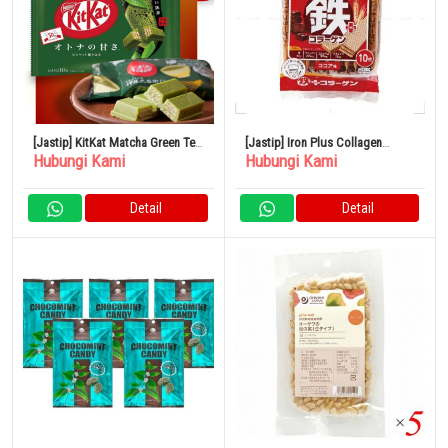
[Jastip] KitKat Matcha Green Tea
[Jastip] Iron Plus Collagen
Hubungi Kami
Hubungi Kami
Jepang
Wafers 10 Pieces
Detail
Detail