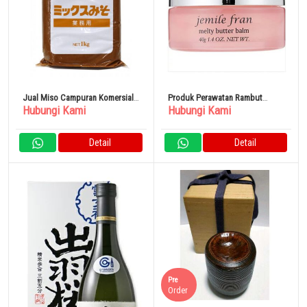
Jual Miso Campuran Komersial
Produk Perawatan Rambut
Hubungi Kami
Hubungi Kami
Ichibiki 1kg
Milbon Jemile Fran Melty Butter
Balm 40g
Detail
Detail
Pre
Order