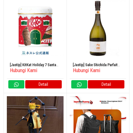
[Jastip] KitKat Holiday 7 Santa
[Jastip] Sake Shichida Parfait
Hubungi Kami
Hubungi Kami
Cans
Junmai Daiginjo 720ml
Detail
Detail