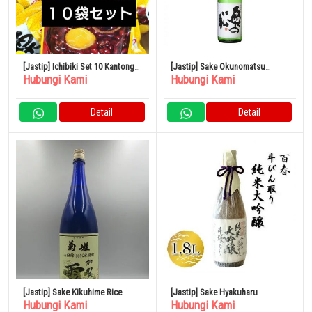
[Jastip] Ichibiki Set 10 Kantong
[Jastip] Sake Okunomatsu
Hubungi Kami
Hubungi Kami
Kastanye
Spesial Junmai 1,8L x 6 botol
Detail
Detail
[Jastip] Sake Kikuhime Rice
[Jastip] Sake Hyakuharu
Hubungi Kami
Hubungi Kami
Shochu Kaga Dew 1800ml
Tobintori Junmai Daiginjo 1.8L