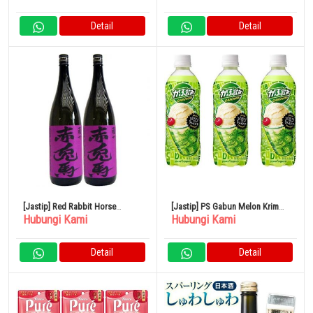
Detail
Detail
[Jastip] Red Rabbit Horse
[Jastip] PS Gabun Melon Krim
Hubungi Kami
Hubungi Kami
(Ungu) Sweet Potato 1800ml
Soda 500ml 24 Buah
Hamada Sake Brewery Set isi 2
Detail
Detail