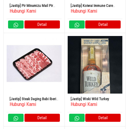
[Jastip] Pir Minamizu Mail Pir
[Jastip] Koiwai Immune Care
Hubungi Kami
Hubungi Kami
Jepang Kotak Kecil 4 – 6 Buah
Yogurt Rendah Lemak 100g Set
isi 24
Detail
Detail
[Jastip] Steak Daging Babi Iberia
[Jastip] Wiski Wild Turkey
Hubungi Kami
Hubungi Kami
Spanyol 500G
Detail
Detail