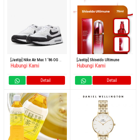
[Jastip] Nike Air Max 1 ’86 OG G
[Jastip] Shiseido Ultimune
Hubungi Kami
Hubungi Kami
Men’s Golf Shoes
Detail
Detail