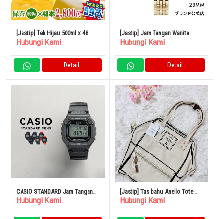
[Jastip] Teh Hijau 500ml x 48
[Jastip] Jam Tangan Wanita
Hubungi Kami
Hubungi Kami
Botol 100% Daun Teh Kagoshima
Daniel Wellington DW Petite 5-
Link Evergold 28mm
Detail
Detail
CASIO STANDARD Jam Tangan
[Jastip] Tas bahu Anello Tote
Hubungi Kami
Hubungi Kami
Standar Pria Wanita Anak Anak
Bag
Murah Casio Chipkashi Digital
Hitam