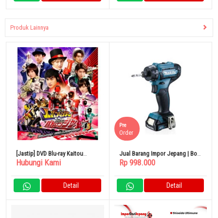
Produk Lainnya
Pre
Order
[Jastip] DVD Blu-ray Kaitou
Jual Barang Impor Jepang | Bor
Hubungi Kami
Rp 998.000
Sentai Lupinranger VS Keisatsu
Listrik Makita DF033DZ
Sentai Patranger 4
Detail
Detail