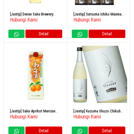
[Jastip] Denen Sake Brewery
[Jastip] Satsuma Ichiko Manma
Hubungi Kami
Hubungi Kami
Gold Label Barley 25% 900ml
Pack 12% 1800ml x 6 Botol
Detail
Detail
[Jastip] Sake Aprikot Mercian
[Jastip] Kazuma Shuzo Chikuha
Hubungi Kami
Hubungi Kami
Paket 1L 11%
Oyster 720ml Sake Takeha
Prefektur Ishikawa
Detail
Detail