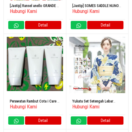
[Jastip] Ransel anello GRANDE –
[Jastip] SOMES SADDLE NUNO
Hubungi Kami
Hubungi Kami
Anello Anello 11 Kantong Anti Air
WORKS Handbag Gold Metal
Fittings Leather Navy
Detail
Detail
Perawatan Rambut Cota i Care 5
Yukata Set Setengah Lebar
Hubungi Kami
Hubungi Kami
Treatment
Sabuk Dewasa
Detail
Detail