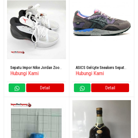
Sepatu Impor Nike Jordan Zoom
ASICS Gel-Lyte Sneakers Sepatu
Hubungi Kami
Hubungi Kami
Separate Original
Atletik Gore-Tex
Detail
Detail