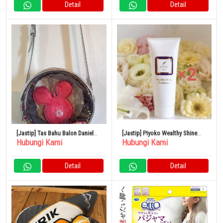
Detail
Detail
[Jastip] Tas Bahu Balon Daniel
[Jastip] Piyoko Wealthy Shine
Hubungi Kami
Hubungi Kami
Nicole Disney
Treatment Set isi 2
Detail
Detail