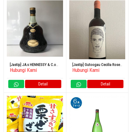
[Jastip] JA.s HENNESSY & C.o
[Jastip] Gutoogau Cecilia Rose
Hubungi Kami
Hubungi Kami
COGNAC EXTRA
2021
Detail
Detail