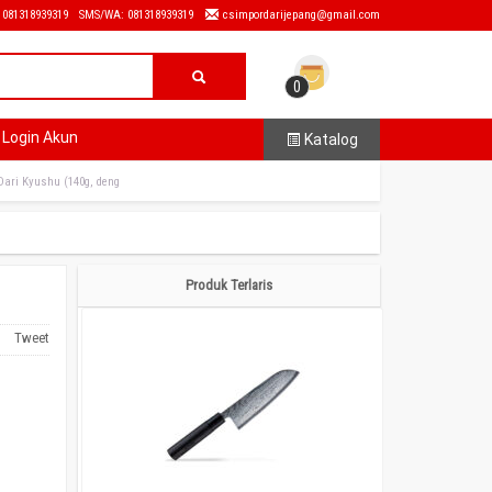
: 081318939319
SMS/WA: 081318939319
csimpordarijepang@gmail.com
0
Login Akun
Katalog
Dari Kyushu (140g, deng
Produk Terlaris
Tweet