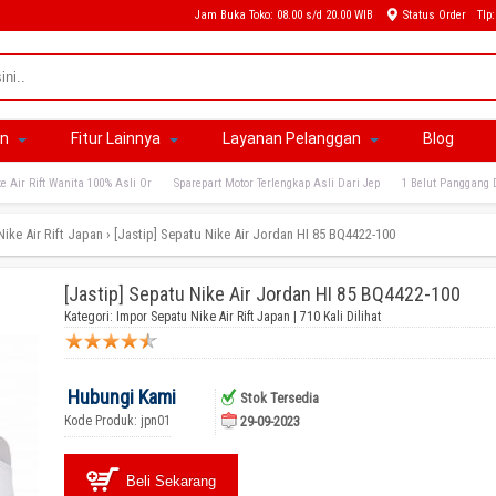
Jam Buka Toko: 08.00 s/d 20.00 WIB
Status Order
Tlp
an
Fitur Lainnya
Layanan Pelanggan
Blog
e Air Rift Wanita 100% Asli Or
Sparepart Motor Terlengkap Asli Dari Jep
1 Belut Panggang 
ike Air Rift Japan
›
[Jastip] Sepatu Nike Air Jordan HI 85 BQ4422-100
[Jastip] Sepatu Nike Air Jordan HI 85 BQ4422-100
Kategori:
Impor Sepatu Nike Air Rift Japan
| 710 Kali Dilihat
Hubungi Kami
Stok Tersedia
Kode Produk: jpn01
29-09-2023
Beli Sekarang