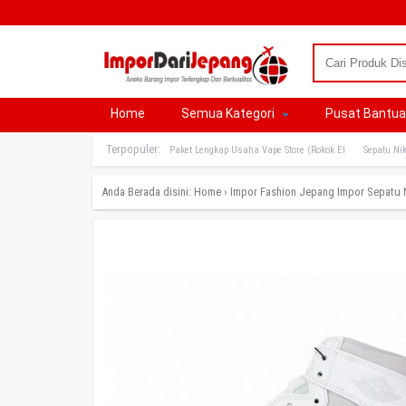
Home
Semua Kategori
Pusat Bantu
Terpopuler:
Paket Lengkap Usaha Vape Store (Rokok El
Sepatu Nik
Anda Berada disini:
Home
›
Impor Fashion Jepang
Impor Sepatu N