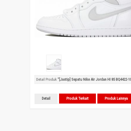
Detail Produk
"[Jastip] Sepatu Nike Air Jordan HI 85 BQ4422-1
Detail
Produk Terkait
Produk Lainnya