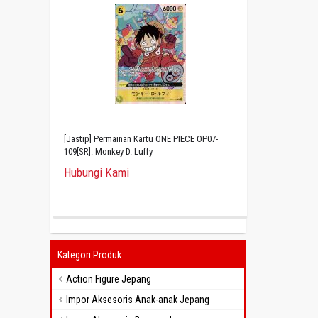
[Jastip] Permainan Kartu ONE PIECE OP07-
109[SR]: Monkey D. Luffy
Hubungi Kami
Kategori Produk
Action Figure Jepang
Impor Aksesoris Anak-anak Jepang