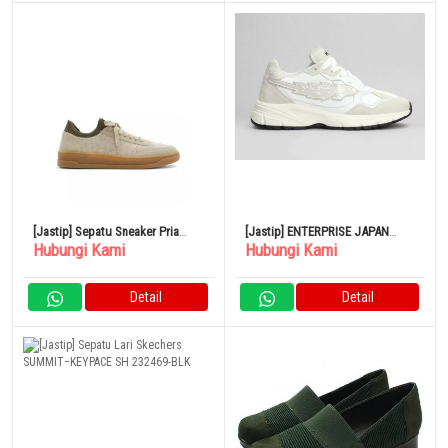
[Jastip] Sepatu Sneaker Pria
[Jastip] ENTERPRISE JAPAN
Hubungi Kami
Hubungi Kami
Aldo Sepatu Mitchell Bone
Sepatu Kets Putih Pria 2024
BG4011PX11901111
Detail
Detail