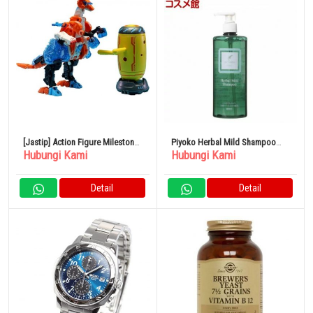
[Jastip] Action Figure Milestone
Piyoko Herbal Mild Shampoo
Hubungi Kami
Hubungi Kami
BB-35 RICOCHET
(500ml)
Detail
Detail