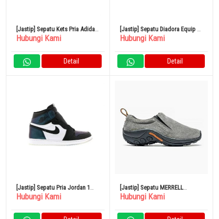
[Jastip] Sepatu Kets Pria Adidas
[Jastip] Sepatu Diadora Equip H
Hubungi Kami
Hubungi Kami
Forum 84 Rendah 31cm Crew
Dirty Stone Wash Evo Lace Up
Hijau
Kasual Ungu
Detail
Detail
[Jastip] Sepatu Pria Jordan 1
[Jastip] Sepatu MERRELL
Hubungi Kami
Hubungi Kami
Retro 28,5cm All-Star Chameleon
JUNGLE MOC Wanita 25cm
2017
PEWTER W60806