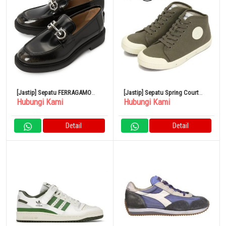
[Jastip] Sepatu FERRAGAMO
[Jastip] Sepatu Spring Court
Hubungi Kami
Hubungi Kami
GALLES SPARROW 0758380
B2S-1HC B2-1040 Kanvas Berat
Mid Cut OLIVE SPC033
Detail
Detail