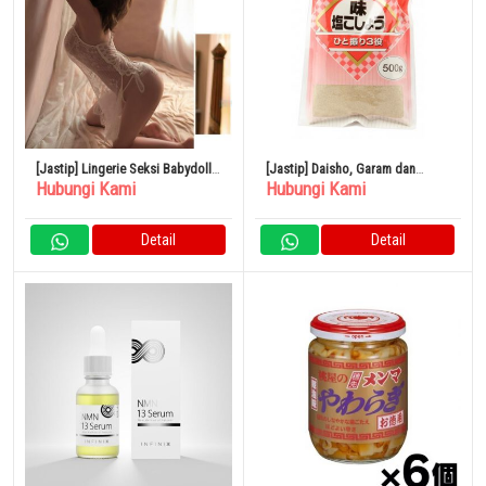
[Jastip] Lingerie Seksi Babydoll
[Jastip] Daisho, Garam dan
Hubungi Kami
Hubungi Kami
Cami Room Pakaian Dalam
Merica (isi ulang) 500g
Tembus Pandang
Detail
Detail