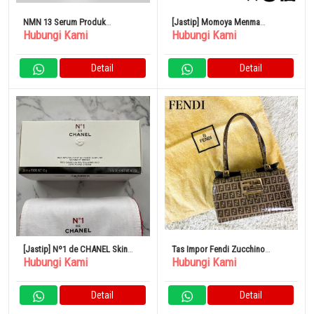
NMN 13 Serum Produk
[Jastip] Momoya Menma
Hubungi Kami
Hubungi Kami
Kecantikan Jepang Terbaik
Yawaragi 210g x 6 Buah
Detail
Detail
[Jastip] Nº1 de CHANEL Skin
Tas Impor Fendi Zucchino
Hubungi Kami
Hubungi Kami
Care Duo Serum
Mamma Baguette FF Metal
Fitting Mini 100% Original
Detail
Detail