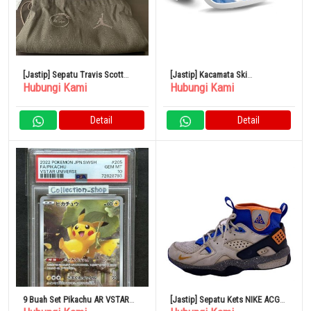
[Jastip] Sepatu Travis Scott
[Jastip] Kacamata Ski
Hubungi Kami
Hubungi Kami
Jordan Jumpman Jack TR
Snowboarding Italia Dengan
Lensa Anti Kabut
Detail
Detail
9 Buah Set Pikachu AR VSTAR
[Jastip] Sepatu Kets NIKE ACG