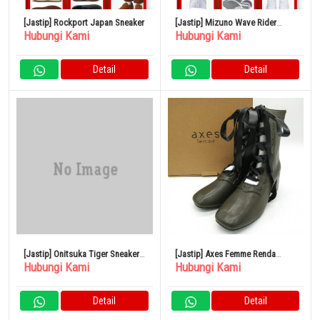
[Jastip] Rockport Japan Sneaker
[Jastip] Mizuno Wave Rider
Hubungi Kami
Hubungi Kami
Snickers
Detail
Detail
[Jastip] Onitsuka Tiger Sneakers
[Jastip] Axes Femme Renda
Hubungi Kami
Hubungi Kami
Japan
Ghillie Boots Sepatu TL623X105
Square Toe
Detail
Detail