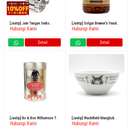
[Jastip] Jam Tangan Seiko
[Jastip] Solgar Brewer’s Yeast
Hubungi Kami
Hubungi Kami
Chronograph SND193
Ragi Bir
Detail
Detail
[Jastip] Bo & Bon Williamson Tea
[Jastip] Wachifield Mangkuk
Hubungi Kami
Hubungi Kami
Fine Kenya High Grown 100g x 6
Hotel
Kaleng