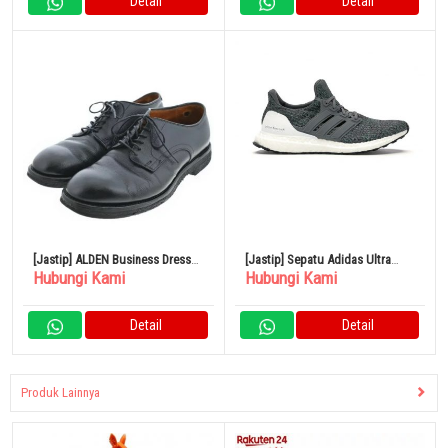
Detail
Detail
[Jastip] ALDEN Business Dress
[Jastip] Sepatu Adidas Ultra
Hubungi Kami
Hubungi Kami
Shoes
Boost Gray Ultra Boost 4.0
Detail
Detail
Produk Lainnya