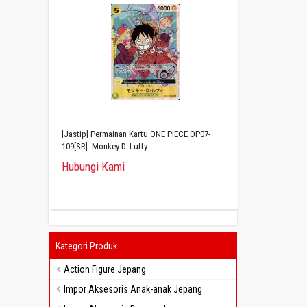
[Jastip] Permainan Kartu ONE PIECE OP07-
109[SR]: Monkey D. Luffy
Hubungi Kami
Kategori Produk
Action Figure Jepang
Impor Aksesoris Anak-anak Jepang