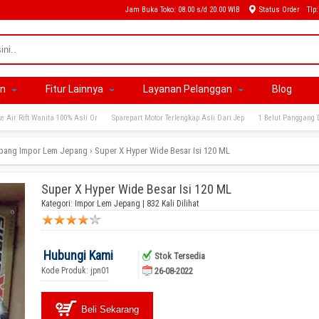
Jam Buka Toko: 08.00 s/d 20.00 WIB
Status Order
Tlp
an
Fitur Lainnya
Layanan Pelanggan
Blog
e Air Rift Wanita 100% Asli Or
Sparepart Motor Terlengkap Asli Dari Jep
1 Belut Panggang 
epang
Impor Lem Jepang
›
Super X Hyper Wide Besar Isi 120 ML
Super X Hyper Wide Besar Isi 120 ML
Kategori:
Impor Lem Jepang
| 832 Kali Dilihat
Hubungi Kami
Stok Tersedia
Kode Produk: jpn01
26-08-2022
Beli Sekarang