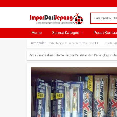
Home
Semua Kategori
Pusat Bantu
Terpopuler:
Paket Lengkap Usaha Vape Store (Rokok El
Sepatu Nik
Anda Berada disini:
Home
›
Impor Peralatan dan Perlengkapan J