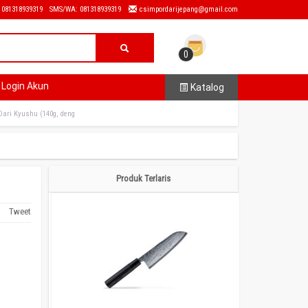
: 081318939319
SMS/WA: 081318939319
csimpordarijepang@gmail.com
0
Login Akun
Katalog
Dari Kyushu (140g, deng
Produk Terlaris
Tweet