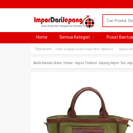
Home
Semua Kategori
Pusat Bantu
Terpopuler:
Paket Lengkap Usaha Vape Store (Rokok El
Sepatu Nik
Anda Berada disini:
Home
›
Impor Fashion Jepang
Impor Tas Jep