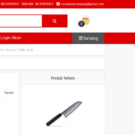
: 081318939319
SMS/WA: 081318939319
csimpordarijepang@gmail.com
0
Login Akun
Katalog
Dari Kyushu (140g, deng
Produk Terlaris
Tweet