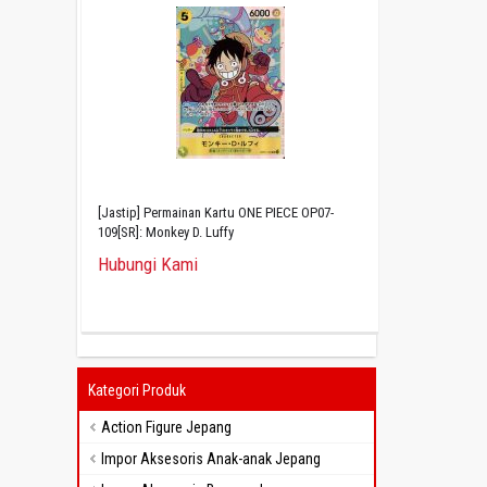
[Jastip] Permainan Kartu ONE PIECE OP07-
109[SR]: Monkey D. Luffy
Hubungi Kami
Kategori Produk
Action Figure Jepang
Impor Aksesoris Anak-anak Jepang