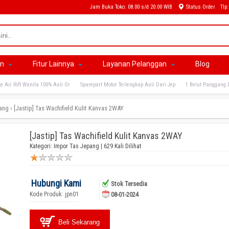
Jam Buka Toko: 08.00 s/d 20.00 WIB
Status Order
Tlp
an
Fitur Lainnya
Layanan Pelanggan
Blog
e Air Rift Wanita 100% Asli Or
Sparepart Motor Terlengkap Asli Dari Jep
1 Belut Panggang 
ang
›
[Jastip] Tas Wachifield Kulit Kanvas 2WAY
[Jastip] Tas Wachifield Kulit Kanvas 2WAY
Kategori:
Impor Tas Jepang
| 629 Kali Dilihat
Hubungi Kami
Stok Tersedia
Kode Produk: jpn01
08-01-2024
Beli Sekarang