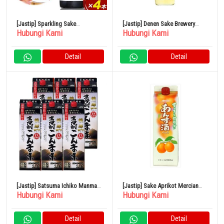
[Jastip] Sparkling Sake
[Jastip] Denen Sake Brewery
Hubungi Kami
Hubungi Kami
Shuwashuwa 250ml x 4 Botol
Gold Label Barley 25% 900ml
Kamishin Sake Brewery
Detail
Detail
[Jastip] Satsuma Ichiko Manma
[Jastip] Sake Aprikot Mercian
Hubungi Kami
Hubungi Kami
Pack 12% 1800ml x 6 Botol
Paket 1L 11%
Detail
Detail