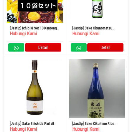
[Jastip] Ichibiki Set 10 Kantong
[Jastip] Sake Okunomatsu
Hubungi Kami
Hubungi Kami
Kastanye
Spesial Junmai 1,8L x 6 botol
Detail
Detail
[Jastip] Sake Shichida Parfait
[Jastip] Sake Kikuhime Rice
Hubungi Kami
Hubungi Kami
Junmai Daiginjo 720ml
Shochu Kaga Dew 1800ml