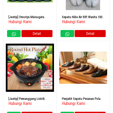
[Jastip] Omoriya Maisugata
Sepatu Nike Air Rift Wanita 100%
Hubungi Kami
Hubungi Kami
Flavoured Nori Tabletop
Original
Assortment NA-50N 6267-073
Detail
Detail
[Jastip] Pemanggang Listrik
Penjahit Sepatu Pesanan Pola
Hubungi Kami
Hubungi Kami
Round Hot Plate
Pria Kulit Domestik Berkualitas
Tinggi