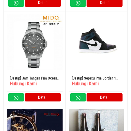
Detail
Detail
[Jastip] Jam Tangan Pria Ocean
[Jastip] Sepatu Pria Jordan 1
Hubungi Kami
Hubungi Kami
Star 200C Abu-abu
Retro 28,5cm All-Star Chameleon
2017
Detail
Detail