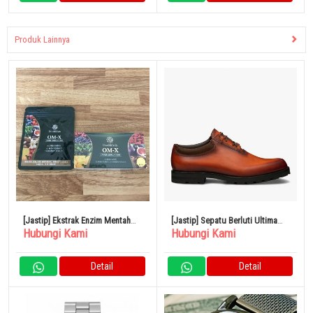
Produk Lainnya
[Jastip] Ekstrak Enzim Mentah
[Jastip] Sepatu Berluti Ultima
Hubungi Kami
Hubungi Kami
Fermentasi OM-X
Leather Oxford
Detail
Detail