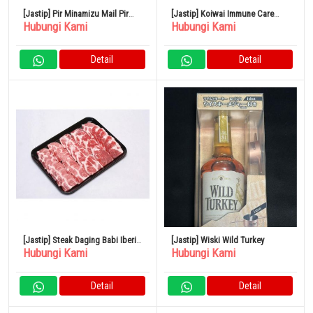
[Jastip] Pir Minamizu Mail Pir
[Jastip] Koiwai Immune Care
Hubungi Kami
Hubungi Kami
Jepang Kotak Kecil 4 – 6 Buah
Yogurt Rendah Lemak 100g Set
isi 24
Detail
Detail
[Jastip] Steak Daging Babi Iberia
[Jastip] Wiski Wild Turkey
Hubungi Kami
Hubungi Kami
Spanyol 500G
Detail
Detail