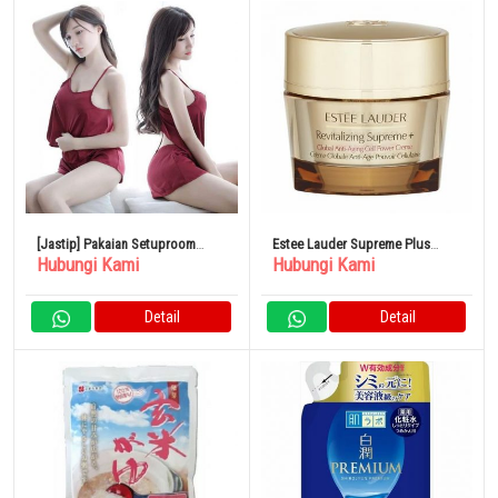
[Jastip] Pakaian Setuproom
Estee Lauder Supreme Plus
Hubungi Kami
Hubungi Kami
Wear Kamisol Seksi Panjang
Total Cream 50mL
Pendek Tipis Mengkilap
Detail
Detail