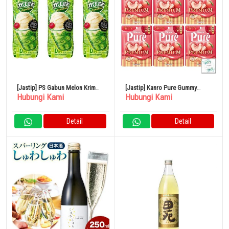
[Jastip] PS Gabun Melon Krim
[Jastip] Kanro Pure Gummy
Hubungi Kami
Hubungi Kami
Soda 500ml 24 Buah
Premium Yamanashi White Peach
54g x 6 Kantong
Detail
Detail