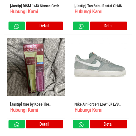
[Jastip] DISM 1/43 Nissan Cedric
[Jastip] Tas Bahu Rantai CHANEL
Hubungi Kami
Hubungi Kami
330 Shakotan
Matelasse 25
Detail
Detail
[Jastip] One by Kose The
Nike Air Force 1 Low ’07 LV8
Hubungi Kami
Hubungi Kami
Wrinkleless S Regular Size
Certified Fresh Enamel Green
Limited Edition
Detail
Detail