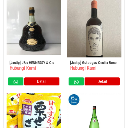
[Jastip] JA.s HENNESSY & C.o
[Jastip] Gutoogau Cecilia Rose
Hubungi Kami
Hubungi Kami
COGNAC EXTRA
2021
Detail
Detail