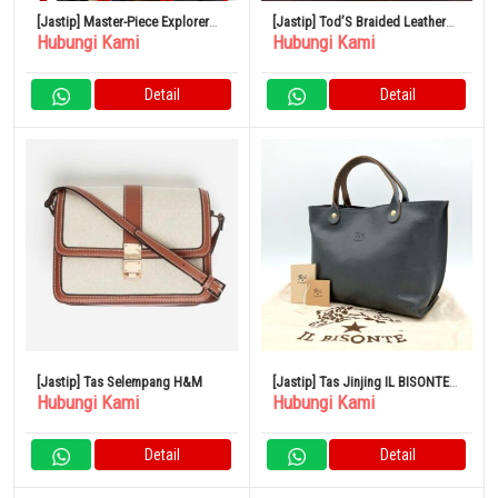
[Jastip] Master-Piece Explorer
[Jastip] Tod’S Braided Leather
Hubungi Kami
Hubungi Kami
2WAY Backpack
Cape Bag Small
Detail
Detail
[Jastip] Tas Selempang H&M
[Jastip] Tas Jinjing IL BISONTE
Hubungi Kami
Hubungi Kami
Logo Timbul Kulit Abu-Abu
Detail
Detail