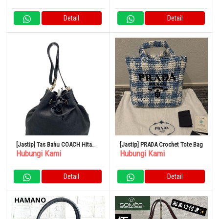
Detail
Detail
[Jastip] Tas Bahu COACH Hitam
[Jastip] PRADA Crochet Tote Bag
Hubungi Kami
Hubungi Kami
CN683
Detail
Detail