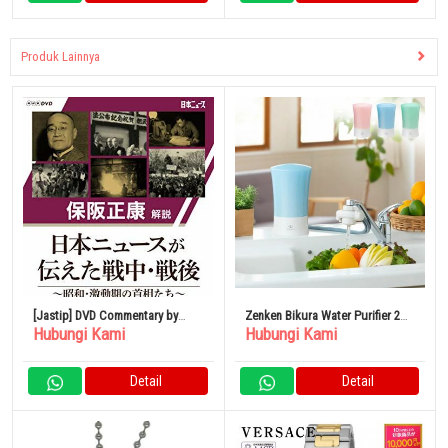
Produk Lainnya
[Jastip] DVD Commentary by
Zenken Bikura Water Purifier 2
Hubungi Kami
Hubungi Kami
Masayasu Hosaka Japan News
MFH-V92 Pemurni Air Keran
Reports From The Wartime and
Penghilang Fluorida Buatan
Postwar Periods
Jepang
Detail
Detail