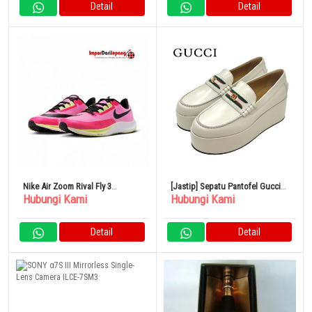
Detail
Detail
Nike Air Zoom Rival Fly 3
[Jastip] Sepatu Pantofel Gucci
Hubungi Kami
Hubungi Kami
CT2405606 Sepatu Track Pria
Bekas Webline Sherry GG
Wanita
Detail
Detail