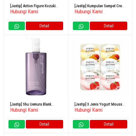
[Jastip] Action Figure Kozuki
[Jastip] Kumpulan Sampel Cre
Hubungi Kami
Hubungi Kami
Momonosuke “One Piece”
de Peau Beauté
Detail
Detail
[Jastip] Shu Uemura Blank
[Jastip] 3 Jenis Yogurt Mousse
Hubungi Kami
Hubungi Kami
Chroma Bright & Polish
Bertekstur Halus
Cleansing Oil 450mL
Detail
Detail