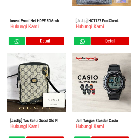
Insect Proof Net HDPE 50Mesh
[Jastip] NCT127 FactCheck
Hubungi Kami
Hubungi Kami
60g/sqm 2 x 100 Meter
Showcase Kartu Perdagangan
Jung Woo Terbatas
Detail
Detail
[Jastip] Tas Bahu Gucci Old Plus
Jam Tangan Standar Casio
Hubungi Kami
Hubungi Kami
Navy
Chipkashi Tanggal Digital
Kalender Tahan Air