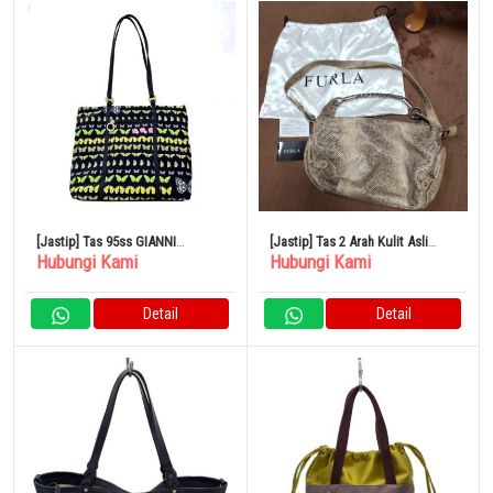
[Jastip] Tas 95ss GIANNI
[Jastip] Tas 2 Arah Kulit Asli
Hubungi Kami
Hubungi Kami
VERSACE Butterfly
FURLA Pola Python Bahu Krem
Detail
Detail