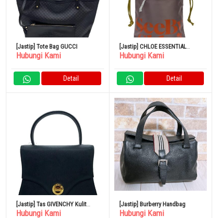
[Jastip] Tote Bag GUCCI
[Jastip] CHLOE ESSENTIAL
Hubungi Kami
Hubungi Kami
Creamy Lilac Tote Bag Poliester
Detail
Detail
[Jastip] Tas GIVENCHY Kulit
[Jastip] Burberry Handbag
Hubungi Kami
Hubungi Kami
Hitam