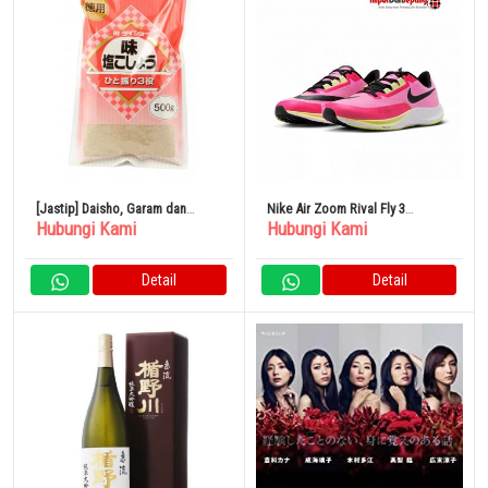
[Jastip] Daisho, Garam dan
Nike Air Zoom Rival Fly 3
Hubungi Kami
Hubungi Kami
Merica (isi ulang) 500g
CT2405606 Sepatu Track Pria
Wanita
Detail
Detail