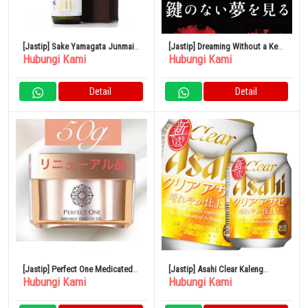
[Jastip] Sake Yamagata Junmai
[Jastip] Dreaming Without a Key
Hubungi Kami
Hubungi Kami
Daiginjo 1800ml
DVD Collector’s Box
Detail
Detail
[Jastip] Perfect One Medicated
[Jastip] Asahi Clear Kaleng
Hubungi Kami
Hubungi Kami
Wrinkle Stretch Gel 50g
250ml x 1 Case