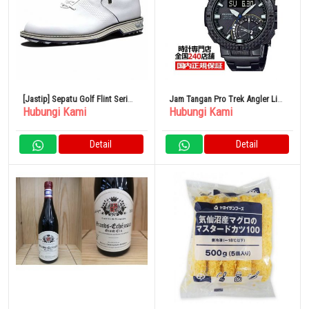
[Jastip] Sepatu Golf Flint Seri
Jam Tangan Pro Trek Angler Line
Hubungi Kami
Hubungi Kami
Premier Pria FootJoy Putih 9
Angler Line Carbon Bezel
Detail
Detail