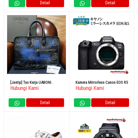
Detail
Detail
[Jastip] Tas Kerja UABONI
Kamera Mirrorless Canon EOS R5
Hubungi Kami
Hubungi Kami
Phantom Patine Buatan UE
Detail
Detail