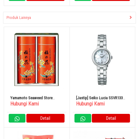
Produk Lainnya
Yamamoto Seaweed Store
[Jastip] Seiko Lucia SSVR133
Hubungi Kami
Hubungi Kami
Rumput Laut Aneka Terbaik
Jam Tangan Wanita Berlian
YUP7AR
Platinum
Detail
Detail