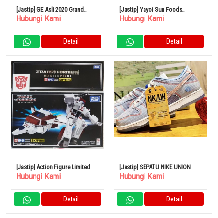
[Jastip] GE Asli 2020 Grand
[Jastip] Yayoi Sun Foods
Hubungi Kami
Hubungi Kami
Echezeaux VV
Kesennuma Tuna Mustard Cutlet
500g
Detail
Detail
[Jastip] Action Figure Limited
[Jastip] SEPATU NIKE UNION
Hubungi Kami
Hubungi Kami
Edition Transformers
DUNK LOW ARGON
Masterpiece MP-57 Skyfire
Detail
Detail