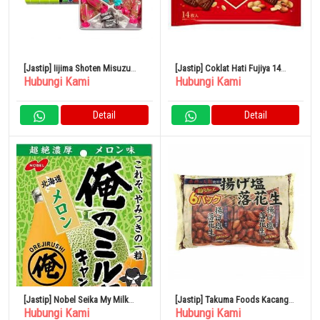
[Jastip] Iijima Shoten Misuzu
[Jastip] Coklat Hati Fujiya 14
Hubungi Kami
Hubungi Kami
Candy Box 460gr 1 Kotak
Kantong Kacang x 15
Detail
Detail
[Jastip] Nobel Seika My Milk
[Jastip] Takuma Foods Kacang
Hubungi Kami
Hubungi Kami
Hokkaido Melon 80g
Asin Goreng 80 Bungkus