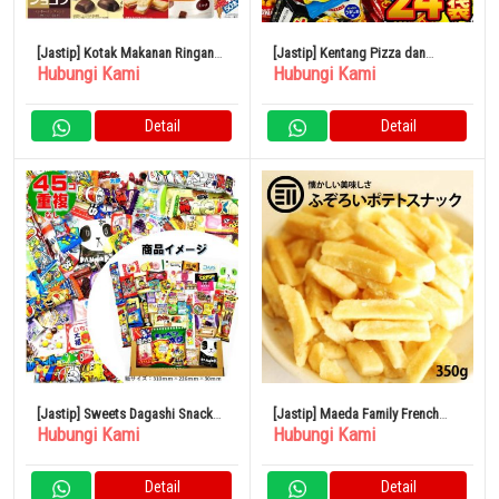
[Jastip] Kotak Makanan Ringan
[Jastip] Kentang Pizza dan
Hubungi Kami
Hubungi Kami
20 Jenis Permen Makanan
Keripik Kentang Camilan DX 24
Penutup
Macam
Detail
Detail
[Jastip] Sweets Dagashi Snacks
[Jastip] Maeda Family French
Hubungi Kami
Hubungi Kami
SP 45 Macam
Fries Snack 350g Kentang
Camilan Bir Izakaya
Detail
Detail