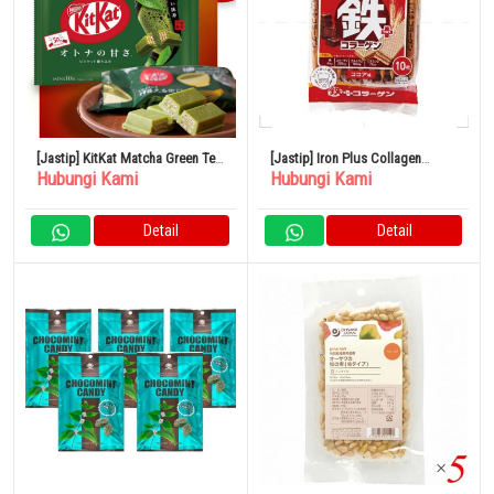
[Jastip] KitKat Matcha Green Tea
[Jastip] Iron Plus Collagen
Hubungi Kami
Hubungi Kami
Jepang
Wafers 10 Pieces
Detail
Detail