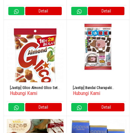
Detail
Detail
[Jastip] Glico Almond Glico Set
[Jastip] Bandai Charapaki
Hubungi Kami
Hubungi Kami
77 Buah
Disassembled Encyclopedia
Chocolate 1 Buah x 14 Kantong
Detail
Detail