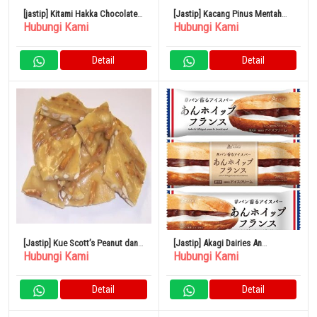
[jastip] Kitami Hakka Chocolate
[Jastip] Kacang Pinus Mentah
Hubungi Kami
Hubungi Kami
Mint Candy 170g x 5 Bag
Kacang Osawa 30g Set isi 5
Detail
Detail
[Jastip] Kue Scott’s Peanut dan
[Jastip] Akagi Dairies An
Hubungi Kami
Hubungi Kami
Pretzel Putih 1 Pound
Whipped French 75ml x 24
Kantong
Detail
Detail