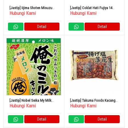
[Jastip] Iijima Shoten Misuzu
[Jastip] Coklat Hati Fujiya 14
Hubungi Kami
Hubungi Kami
Candy Box 460gr 1 Kotak
Kantong Kacang x 15
Detail
Detail
[Jastip] Nobel Seika My Milk
[Jastip] Takuma Foods Kacang
Hubungi Kami
Hubungi Kami
Hokkaido Melon 80g
Asin Goreng 80 Bungkus
Detail
Detail