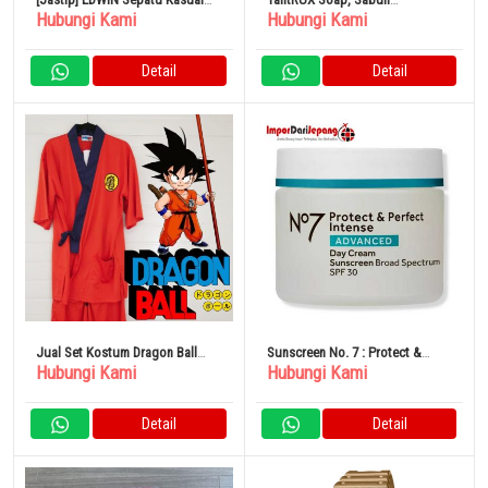
Hubungi Kami
Hubungi Kami
Bisnis Pria Tahan Air Ringan
Kecantikan Terbaik
Detail
Detail
Jual Set Kostum Dragon Ball
Sunscreen No. 7 : Protect &
Hubungi Kami
Hubungi Kami
Jinbei
Perfect Intense Advanced Day
Cream SPF 30
Detail
Detail