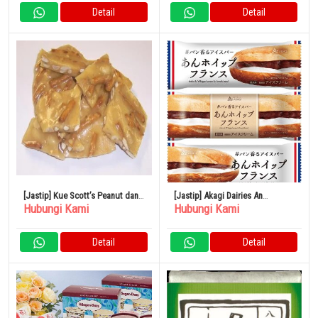
Detail
Detail
[Jastip] Kue Scott’s Peanut dan
[Jastip] Akagi Dairies An
Hubungi Kami
Hubungi Kami
Pretzel Putih 1 Pound
Whipped French 75ml x 24
Kantong
Detail
Detail