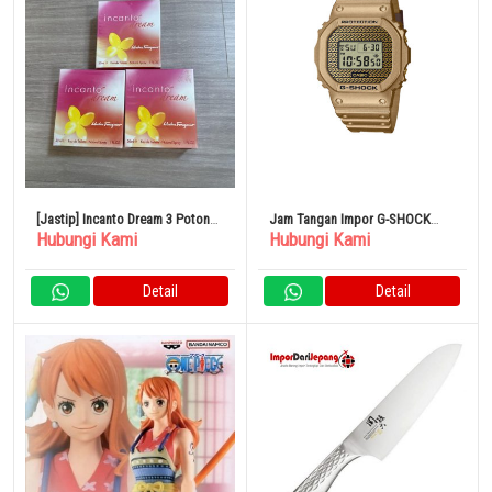
[Jastip] Incanto Dream 3 Potong
Jam Tangan Impor G-SHOCK
Hubungi Kami
Hubungi Kami
Set Parfum
DWE-5600HG-1JR Premium
Detail
Detail