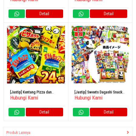
Chocolate
Penutup
Detail
Detail
[Jastip] Kentang Pizza dan
[Jastip] Sweets Dagashi Snacks
Hubungi Kami
Hubungi Kami
Keripik Kentang Camilan DX 24
SP 45 Macam
Macam
Detail
Detail
Produk Lainnya