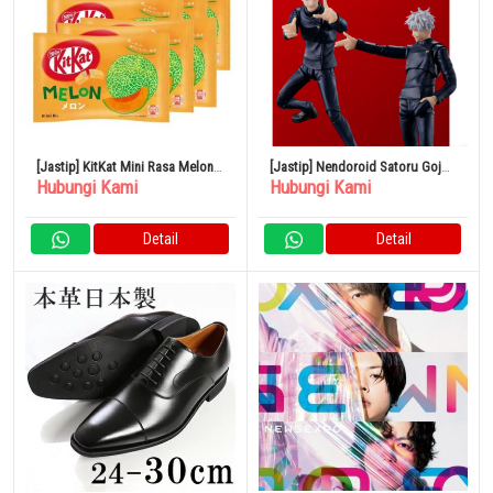
[Jastip] KitKat Mini Rasa Melon 6
[Jastip] Nendoroid Satoru Gojo
Hubungi Kami
Hubungi Kami
Kantong
(Jujutsu Kaisen)
Detail
Detail