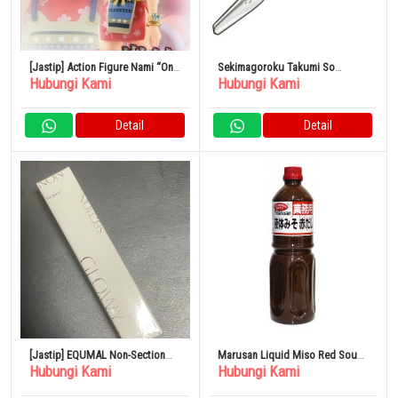
[Jastip] Action Figure Nami “One
Sekimagoroku Takumi So
Hubungi Kami
Hubungi Kami
Piece” Model 2650634
Santoku Knife 165mm AB5156
Detail
Detail
[Jastip] EQUMAL Non-Section
Marusan Liquid Miso Red Soup
Hubungi Kami
Hubungi Kami
Glow Tint 107
Stock 1.1kg