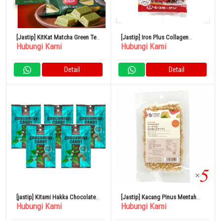
[Jastip] KitKat Matcha Green Tea
[Jastip] Iron Plus Collagen
Hubungi Kami
Hubungi Kami
Jepang
Wafers 10 Pieces
Detail
Detail
[jastip] Kitami Hakka Chocolate
[Jastip] Kacang Pinus Mentah
Hubungi Kami
Hubungi Kami
Mint Candy 170g x 5 Bag
Kacang Osawa 30g Set isi 5