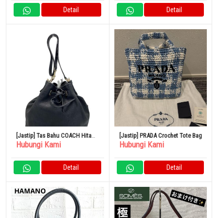
Detail
Detail
[Jastip] Tas Bahu COACH Hitam
[Jastip] PRADA Crochet Tote Bag
Hubungi Kami
Hubungi Kami
CN683
Detail
Detail