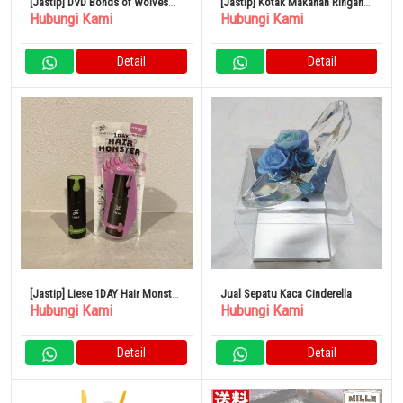
[Jastip] DVD Bonds of Wolves
[Jastip] Kotak Makanan Ringan
Hubungi Kami
Hubungi Kami
Versi Remaster Digital
20 Jenis Permen Makanan
Penutup
Detail
Detail
[Jastip] Liese 1DAY Hair Monster
Jual Sepatu Kaca Cinderella
Hubungi Kami
Hubungi Kami
Pearl Rose Olive Khaki Set Kao
Detail
Detail