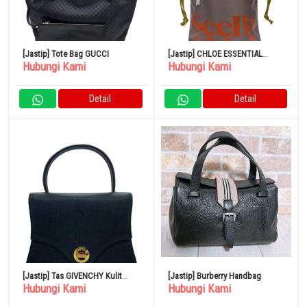
[Jastip] Tote Bag GUCCI
[Jastip] CHLOE ESSENTIAL
Hubungi Kami
Hubungi Kami
Creamy Lilac Tote Bag Poliester
Detail
Detail
[Jastip] Tas GIVENCHY Kulit
[Jastip] Burberry Handbag
Hubungi Kami
Hubungi Kami
Hitam