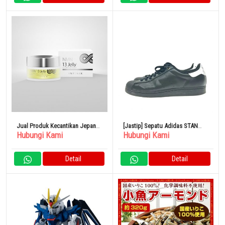
Jual Produk Kecantikan Jepang
[Jastip] Sepatu Adidas STAN
Hubungi Kami
Hubungi Kami
NMN 13 Jelly
SMITH Sneaker 26,5cm Hitam
FX7578
Detail
Detail