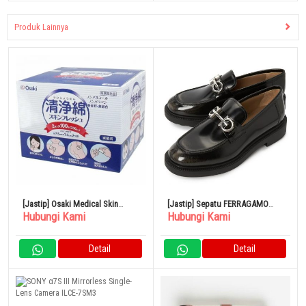
Produk Lainnya
[Jastip] Osaki Medical Skin
[Jastip] Sepatu FERRAGAMO
Hubungi Kami
Hubungi Kami
Fresh 100 Sachet
GALLES SPARROW 0758380
Detail
Detail