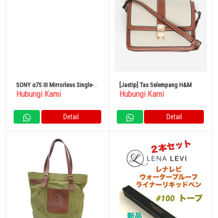
SONY α7S III Mirrorless Single-
[Jastip] Tas Selempang H&M
Hubungi Kami
Hubungi Kami
Lens Camera ILCE-7SM3
Detail
Detail