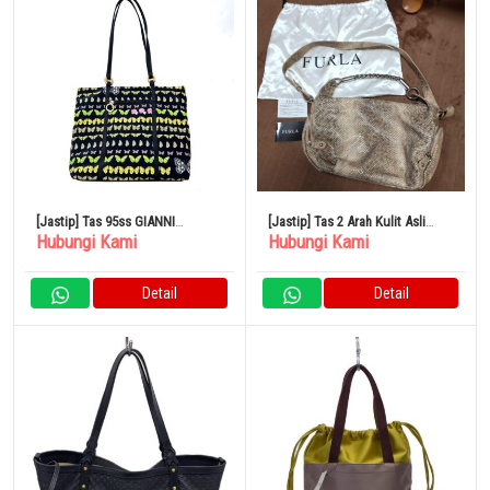
[Jastip] Tas 95ss GIANNI
[Jastip] Tas 2 Arah Kulit Asli
Hubungi Kami
Hubungi Kami
VERSACE Butterfly
FURLA Pola Python Bahu Krem
Detail
Detail