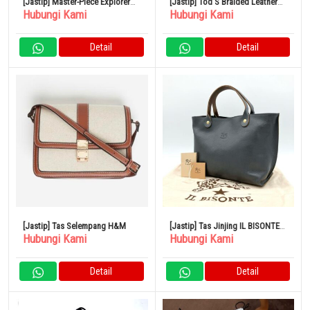
[Jastip] Master-Piece Explorer
[Jastip] Tod’S Braided Leather
Hubungi Kami
Hubungi Kami
2WAY Backpack
Cape Bag Small
Detail
Detail
[Jastip] Tas Selempang H&M
[Jastip] Tas Jinjing IL BISONTE
Hubungi Kami
Hubungi Kami
Logo Timbul Kulit Abu-Abu
Detail
Detail