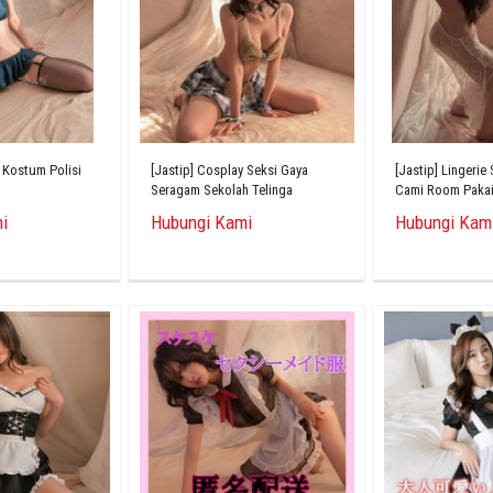
 Kostum Polisi
[Jastip] Cosplay Seksi Gaya
[Jastip] Lingerie
Seragam Sekolah Telinga
Cami Room Pakai
Beruang Babydoll
Tembus Pandang
i
Hubungi Kami
Hubungi Kam