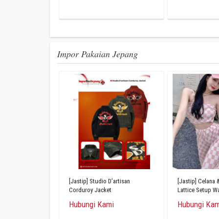
Impor Pakaian Jepang
[Jastip] Studio D’artisan
[Jastip] Celana
Corduroy Jacket
Lattice Setup Wa
Hubungi Kami
Hubungi Kam