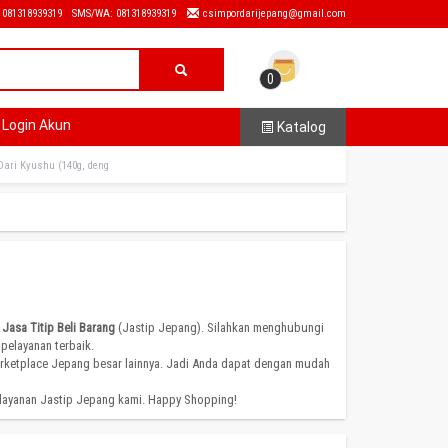
: 081318939319
SMS/WA: 081318939319
csimpordarijepang@gmail.com
0
Login Akun
Katalog
Dari Kyushu (140g, deng
i
Jasa Titip Beli Barang
(Jastip Jepang). Silahkan menghubungi
pelayanan terbaik.
arketplace Jepang besar lainnya. Jadi Anda dapat dengan mudah
 layanan Jastip Jepang kami. Happy Shopping!