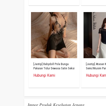
[Jastip] Babydoll Pola Bunga
[Jastip] Atasan
Pakaian Tidur Dewasa Satin Seksi
Semi/Musim Pana
Tipis
Bahan Tipis
Hubungi Kami
Hubungi Kam
Impor Produk Kesehatan Jepang