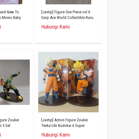
Brand New To
[Jastip] Figure One Piece vol.0
ss Momo Baby
Garp Ace World Collectible Ruru
i
Hubungi Kami
igure Zoukei
[Jastip] Action Figure Zoukei
i 5 Sel
Tenka’ichi Budokai 6 Super
Saiyan 2 Son Goku 2-body set
i
Hubungi Kami