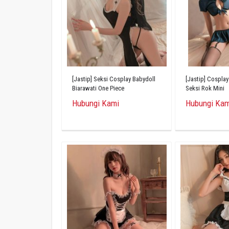
[Jastip] Seksi Cosplay Babydoll
[Jastip] Cosplay
Biarawati One Piece
Seksi Rok Mini
Hubungi Kami
Hubungi Kam