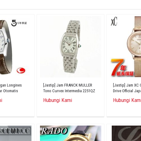
ngan Longines
[Jastip] Jam FRANCK MULLER
[Jastip] Jam XC 
ar Otomatis
Tono Curvex Intermedia 2251QZ
Drive Official Ja
Quartz
Wristwatch EW26
i
Hubungi Kami
Hubungi Kam