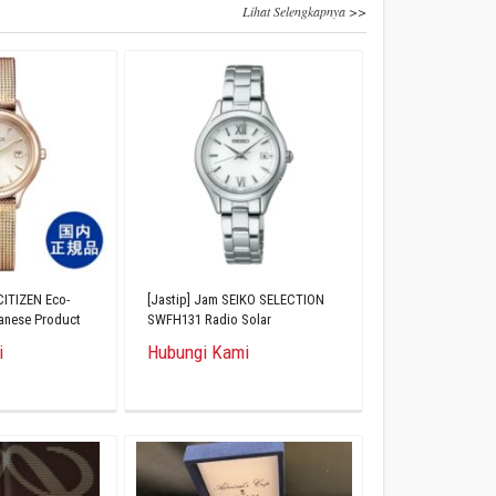
Lihat Selengkapnya >>
CITIZEN Eco-
[Jastip] Jam SEIKO SELECTION
panese Product
SWFH131 Radio Solar
35-54A
i
Hubungi Kami