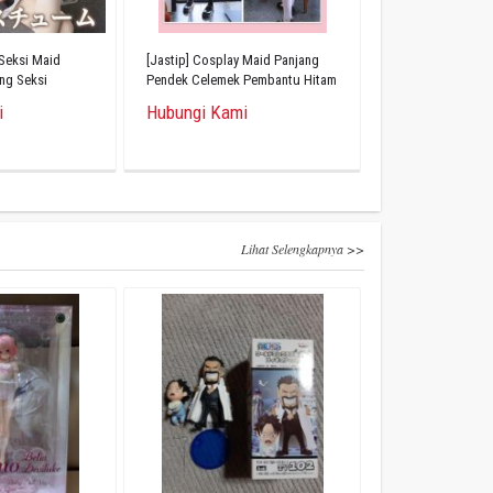
 Seksi Maid
[Jastip] Cosplay Maid Panjang
ing Seksi
Pendek Celemek Pembantu Hitam
Putih Set 8 Potong
i
Hubungi Kami
Lihat Selengkapnya >>