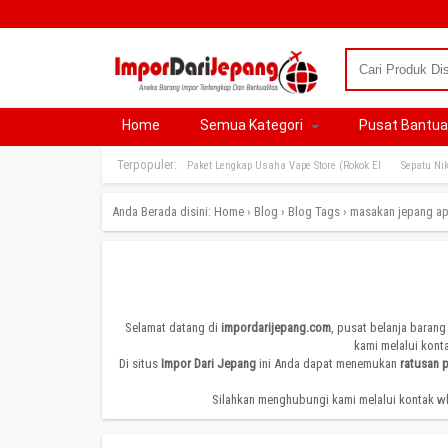
Home
Semua Kategori
Pusat Bantu
Terpopuler:
Paket Lengkap Usaha Vape Store (Rokok El
Sepatu Nik
Anda Berada disini:
Home
›
Blog
›
Blog Tags
›
masakan jepang ap
Selamat datang di
impordarijepang.com
, pusat belanja barang
kami melalui kont
Di situs
Impor Dari Jepang
ini Anda dapat menemukan
ratusan 
Silahkan menghubungi kami melalui kontak wh