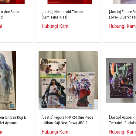
sto Ace Sabo
[Jastip] Nendoroid Tomoe
[Jastip] Figure 
od
(Kamisama Kiss)
Love-Ru Darkne
Doll 1/6
i
Hubungi Kami
Hubungi Kam
on Ichiban Kuji E
[Jastip] Figure PFK724 One Piece
[Jastip] Action F
Rei Ayanami
Ichiban Kuji New Dawn ABC 3
Tenkaichi Budoka
Buah
i
Hubungi Kami
Hubungi Kam