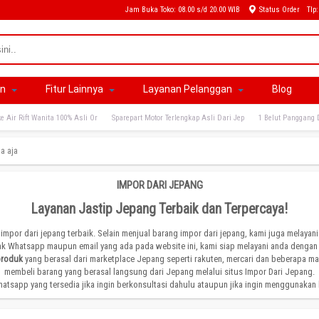
Jam Buka Toko: 08.00 s/d 20.00 WIB
Status Order
Tlp
an
Fitur Lainnya
Layanan Pelanggan
Blog
e Air Rift Wanita 100% Asli Or
Sparepart Motor Terlengkap Asli Dari Jep
1 Belut Panggang 
a aja
IMPOR DARI JEPANG
Layanan Jastip Jepang Terbaik dan Terpercaya!
 impor dari jepang terbaik. Selain menjual barang impor dari jepang, kami juga melayan
ak Whatsapp maupun email yang ada pada website ini, kami siap melayani anda dengan 
produk
yang berasal dari marketplace Jepang seperti rakuten, mercari dan beberapa m
membeli barang yang berasal langsung dari Jepang melalui situs Impor Dari Jepang.
atsapp yang tersedia jika ingin berkonsultasi dahulu ataupun jika ingin menggunakan