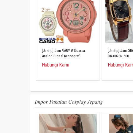
[Jastip] Jam BABY-G Kuarsa
[Jastip] Jam O
Analog Digital Kronograf
OR-0028N 500
Terakota BGA-290PA-4AJF
Hubungi Kami
Hubungi Kam
Impor Pakaian Cosplay Jepang