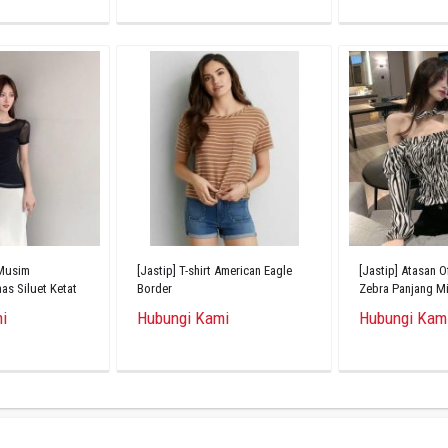
 Musim
[Jastip] T-shirt American Eagle
[Jastip] Atasan O
s Siluet Ketat
Border
Zebra Panjang Mi
i
Hubungi Kami
Hubungi Kam