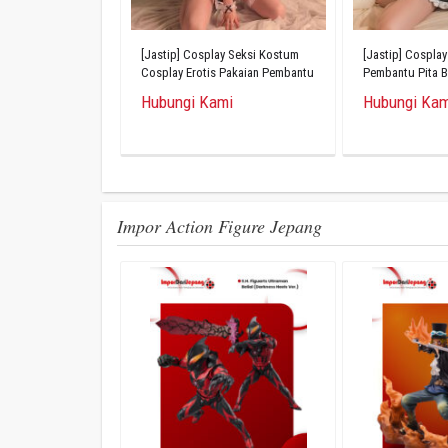
[Jastip] Cosplay Seksi Kostum
[Jastip] Cospla
Cosplay Erotis Pakaian Pembantu
Pembantu Pita 
Set 8 Potong
Berkibar
Hubungi Kami
Hubungi Kam
Impor Action Figure Jepang