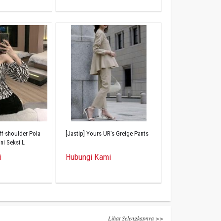
ff-shoulder Pola
[Jastip] Yours UR’s Greige Pants
ni Seksi L
i
Hubungi Kami
Lihat Selengkapnya >>