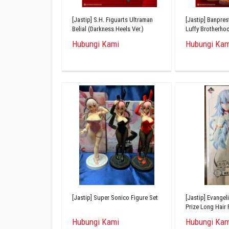
[Jastip] S.H. Figuarts Ultraman
[Jastip] Banpre
Belial (Darkness Heels Ver.)
Luffy Brotherho
Hubungi Kami
Hubungi Kam
[Jastip] Super Sonico Figure Set
[Jastip] Evangeli
Prize Long Hair 
Figure
Hubungi Kami
Hubungi Kam