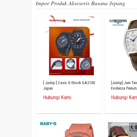
Impor Produk Aksesoris Busana Jepang
[ Jastip ] Casio G-Shock GA-2100
[Jastip] Jam Ta
Japan
Evidenza Pemut
L2.142.4.73.4
Hubungi Kami
Hubungi Kam