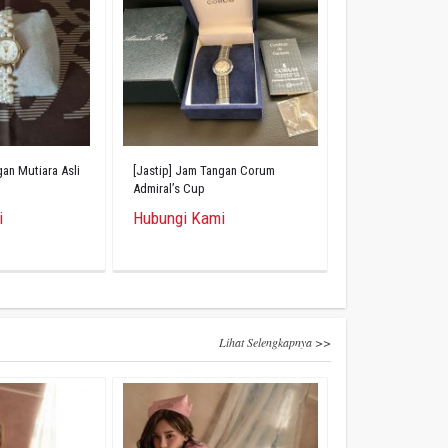
gan Mutiara Asli
[Jastip] Jam Tangan Corum
Admiral’s Cup
i
Hubungi Kami
Lihat Selengkapnya >>