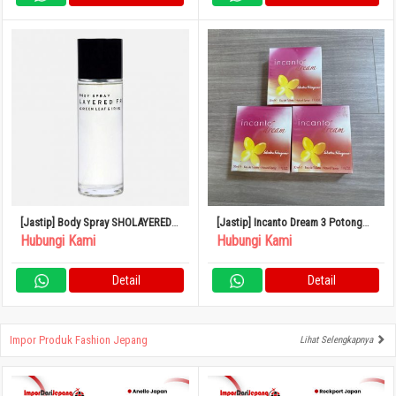
[Jastip] Body Spray SHOLAYERED
[Jastip] Incanto Dream 3 Potong
100ml
Set Parfum
Hubungi Kami
Hubungi Kami
Detail
Detail
Impor Produk Fashion Jepang
Lihat Selengkapnya