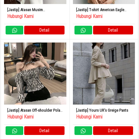
[Jastip] Atasan Musim
[Jastip] T-shirt American Eagle
Semi/Musim Panas Siluet Ketat
Border
Hubungi Kami
Hubungi Kami
Bahan Tipis
Detail
Detail
[Jastip] Atasan Off-shoulder Pola
[Jastip] Yours UR’s Greige Pants
Zebra Panjang Mini Seksi L
Hubungi Kami
Hubungi Kami
Detail
Detail