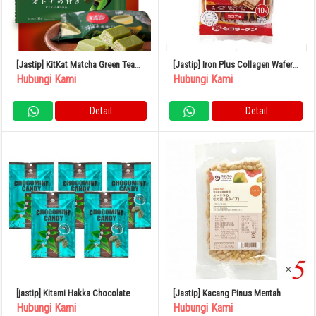
[Jastip] KitKat Matcha Green Tea
[Jastip] Iron Plus Collagen Wafers
Jepang
10 Pieces
Hubungi Kami
Hubungi Kami
Detail
Detail
[jastip] Kitami Hakka Chocolate
[Jastip] Kacang Pinus Mentah
Mint Candy 170g x 5 Bag
Kacang Osawa 30g Set isi 5
Hubungi Kami
Hubungi Kami