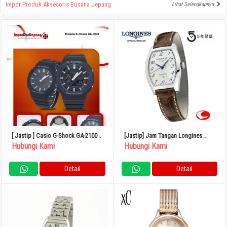
Impor Produk Aksesoris Busana Jepang
Lihat Selengkapnya
[ Jastip ] Casio G-Shock GA-2100
[Jastip] Jam Tangan Longines
Japan
Evidenza Pemutar Otomatis
Hubungi Kami
Hubungi Kami
L2.142.4.73.4
Detail
Detail