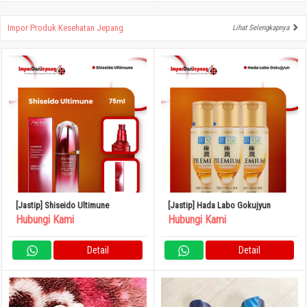
Impor Produk Kesehatan Jepang
Lihat Selengkapnya
[Jastip] Shiseido Ultimune
[Jastip] Hada Labo Gokujyun
Hubungi Kami
Hubungi Kami
Detail
Detail