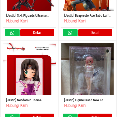
[Jastip] S.H. Figuarts Ultraman
[Jastip] Banpresto Ace Sabo Luffy
Belial (Darkness Heels Ver.)
Brotherhood
Hubungi Kami
Hubungi Kami
Detail
Detail
[Jastip] Nendoroid Tomoe
[Jastip] Figure Brand New To
(Kamisama Kiss)
Love-Ru Darkness Momo Baby Doll
Hubungi Kami
Hubungi Kami
1/6