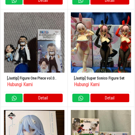
Detail
Detail
[Jastip] Figure One Piece vol.0
[Jastip] Super Sonico Figure Set
Garp Ace World Collectible Ruru
Hubungi Kami
Hubungi Kami
Detail
Detail