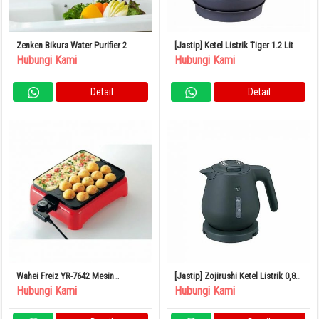
Zenken Bikura Water Purifier 2
[Jastip] Ketel Listrik Tiger 1.2 Liter
MFH-V92 Pemurni Air Keran
Slate Blue PCL-A121AS
Hubungi Kami
Hubungi Kami
Penghilang Fluorida Buatan
Jepang
Detail
Detail
Wahei Freiz YR-7642 Mesin
[Jastip] Zojirushi Ketel Listrik 0,8L
Takoyaki Elektrik Persegi Kios Yaki
Kompak 1 Cangkir
Hubungi Kami
Hubungi Kami
Yaki Asli 22 Lubang