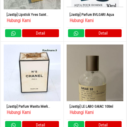
[Jastip] Lipstick Yves Saint
[Jastip] Parfum BVLGARI Aqua
Laurent
Hubungi Kami
Hubungi Kami
Detail
Detail
[Jastip] Parfum Wanita Merk
[Jastip] LE LABO GAIAC 100ml
CHANEL No.5
Hubungi Kami
Hubungi Kami
Detail
Detail