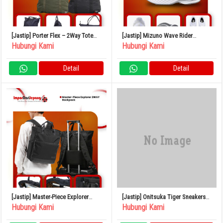
[Jastip] Porter Flex – 2Way Tote
[Jastip] Mizuno Wave Rider
Bag
Snickers
Hubungi Kami
Hubungi Kami
Detail
Detail
[Jastip] Master-Piece Explorer
[Jastip] Onitsuka Tiger Sneakers
2WAY Backpack
Japan
Hubungi Kami
Hubungi Kami