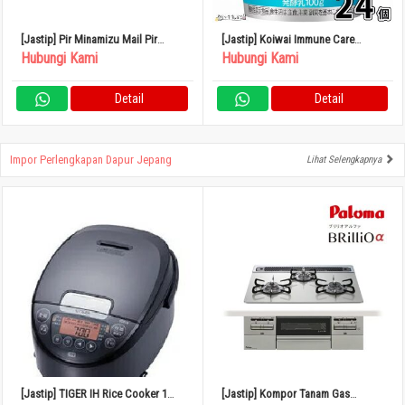
[Jastip] Pir Minamizu Mail Pir
[Jastip] Koiwai Immune Care
Jepang Kotak Kecil 4 – 6 Buah
Yogurt Rendah Lemak 100g Set isi
Hubungi Kami
Hubungi Kami
24
Detail
Detail
Impor Perlengkapan Dapur Jepang
Lihat Selengkapnya
[Jastip] TIGER IH Rice Cooker 1
[Jastip] Kompor Tanam Gas