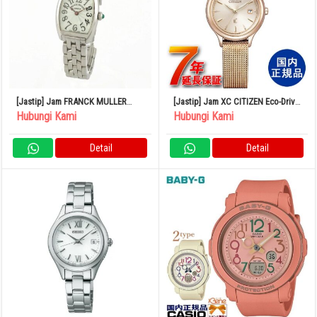
[Jastip] Jam FRANCK MULLER
[Jastip] Jam XC CITIZEN Eco-Drive
Tono Curvex Intermedia 2251QZ
Official Japanese Product
Hubungi Kami
Hubungi Kami
Quartz
Wristwatch EW2635-54A
Detail
Detail