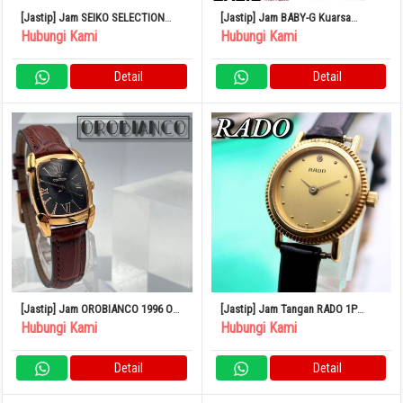
[Jastip] Jam SEIKO SELECTION
[Jastip] Jam BABY-G Kuarsa
SWFH131 Radio Solar
Analog Digital Kronograf Terakota
Hubungi Kami
Hubungi Kami
BGA-290PA-4AJF
Detail
Detail
[Jastip] Jam OROBIANCO 1996 OR-
[Jastip] Jam Tangan RADO 1P
0028N 500
Diamond Round Gold 583
Hubungi Kami
Hubungi Kami
Detail
Detail