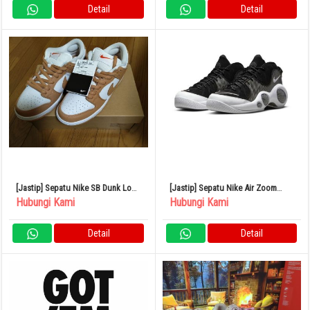
Detail
Detail
[Jastip] Sepatu Nike SB Dunk Low
[Jastip] Sepatu Nike Air Zoom
Light Cognac US8.5
Flight 95
Hubungi Kami
Hubungi Kami
Detail
Detail