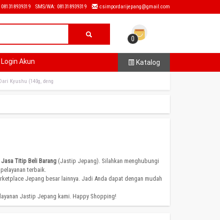
: 081318939319
SMS/WA: 081318939319
csimpordarijepang@gmail.com
0
Login Akun
Katalog
Dari Kyushu (140g, deng
i
Jasa Titip Beli Barang
(Jastip Jepang). Silahkan menghubungi
pelayanan terbaik.
arketplace Jepang besar lainnya. Jadi Anda dapat dengan mudah
 layanan Jastip Jepang kami. Happy Shopping!