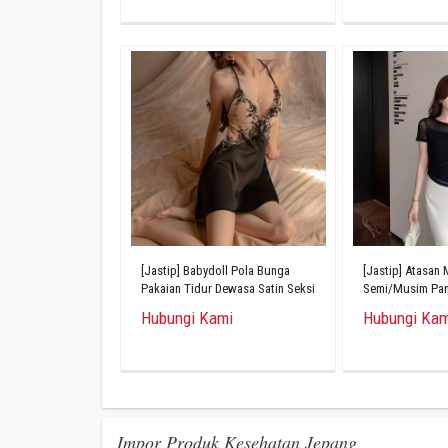
[Jastip] Babydoll Pola Bunga
[Jastip] Atasan
Pakaian Tidur Dewasa Satin Seksi
Semi/Musim Pana
Tipis
Bahan Tipis
Hubungi Kami
Hubungi Kam
Impor Produk Kesehatan Jepang