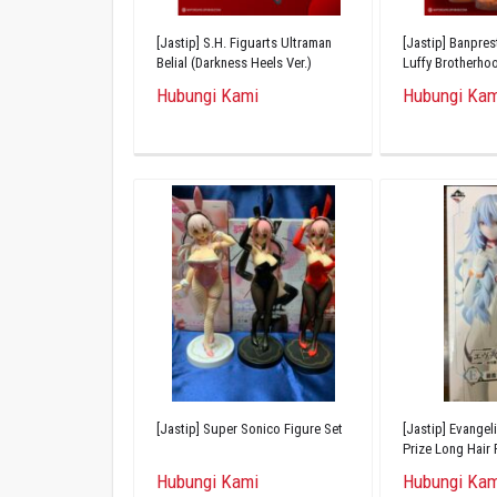
[Jastip] S.H. Figuarts Ultraman
[Jastip] Banpre
Belial (Darkness Heels Ver.)
Luffy Brotherho
Hubungi Kami
Hubungi Kam
[Jastip] Super Sonico Figure Set
[Jastip] Evangeli
Prize Long Hair 
Figure
Hubungi Kami
Hubungi Kam