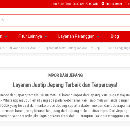
Jam Buka Toko: 08.00 s/d 20.00 WIB
Status Order
Tlp
an
Fitur Lainnya
Layanan Pelanggan
Blog
e Air Rift Wanita 100% Asli Or
Sparepart Motor Terlengkap Asli Dari Jep
1 Belut Panggang 
IMPOR DARI JEPANG
Layanan Jastip Jepang Terbaik dan Terpercaya!
 impor dari jepang terbaik. Selain menjual barang impor dari jepang, kami juga melayan
ak Whatsapp maupun email yang ada pada website ini, kami siap melayani anda dengan 
produk
yang berasal dari marketplace Jepang seperti rakuten, mercari dan beberapa m
membeli barang yang berasal langsung dari Jepang melalui situs Impor Dari Jepang.
atsapp yang tersedia jika ingin berkonsultasi dahulu ataupun jika ingin menggunakan