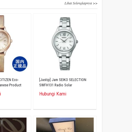
Lihat Selengkapnya >>
CITIZEN Eco-
[Jastip] Jam SEIKO SELECTION
panese Product
SWFH131 Radio Solar
35-54A
i
Hubungi Kami