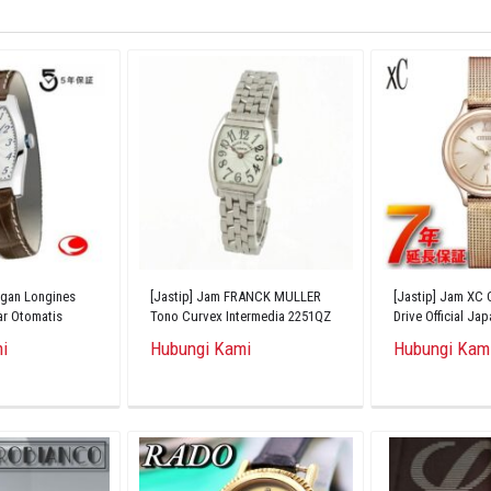
ngan Longines
[Jastip] Jam FRANCK MULLER
[Jastip] Jam XC 
ar Otomatis
Tono Curvex Intermedia 2251QZ
Drive Official Ja
Quartz
Wristwatch EW26
i
Hubungi Kami
Hubungi Kam