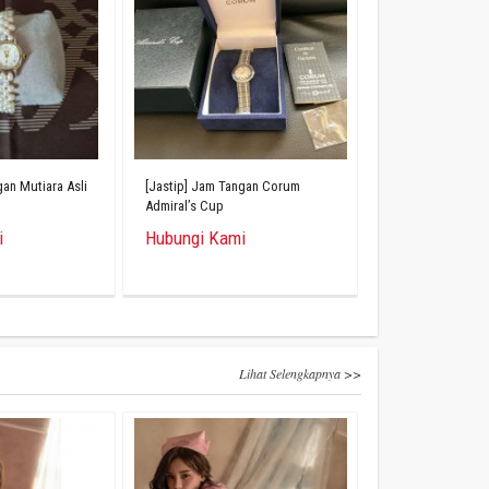
gan Mutiara Asli
[Jastip] Jam Tangan Corum
Admiral’s Cup
i
Hubungi Kami
Lihat Selengkapnya >>