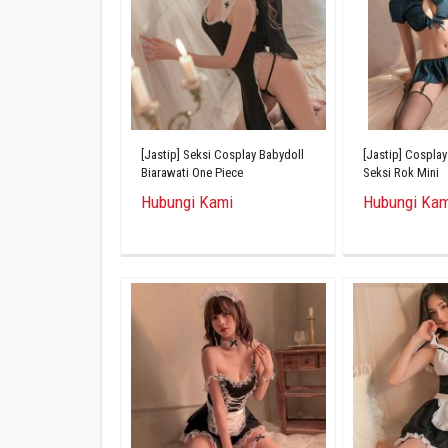
[Jastip] Seksi Cosplay Babydoll
[Jastip] Cosplay
Biarawati One Piece
Seksi Rok Mini
Hubungi Kami
Hubungi Kam