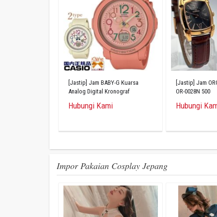
[Jastip] Jam BABY-G Kuarsa
[Jastip] Jam O
Analog Digital Kronograf
OR-0028N 500
Terakota BGA-290PA-4AJF
Hubungi Kami
Hubungi Kam
Impor Pakaian Cosplay Jepang