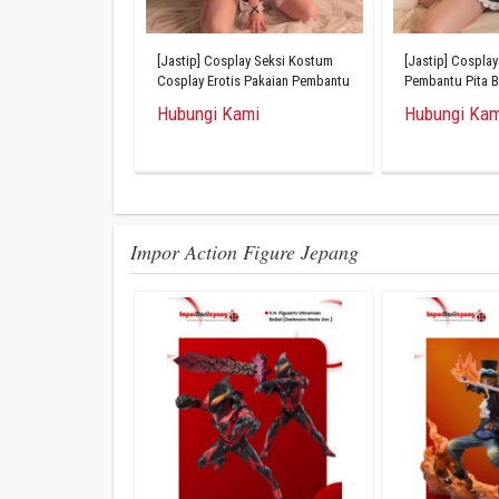
[Jastip] Cosplay Seksi Kostum
[Jastip] Cospla
Cosplay Erotis Pakaian Pembantu
Pembantu Pita 
Set 8 Potong
Berkibar
Hubungi Kami
Hubungi Kam
Impor Action Figure Jepang