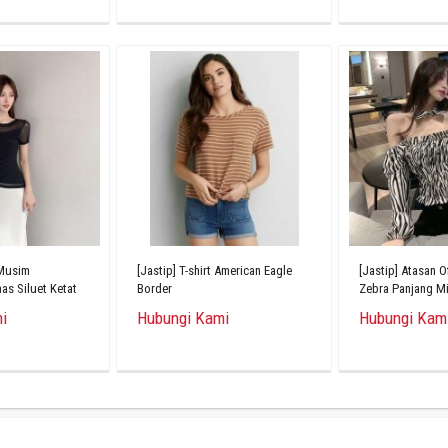
 Musim
[Jastip] T-shirt American Eagle
[Jastip] Atasan O
s Siluet Ketat
Border
Zebra Panjang Mi
i
Hubungi Kami
Hubungi Kam