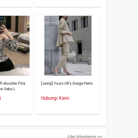
ff-shoulder Pola
[Jastip] Yours UR’s Greige Pants
ni Seksi L
i
Hubungi Kami
Lihat Selengkapnya >>