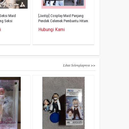
 Seksi Maid
[Jastip] Cosplay Maid Panjang
ing Seksi
Pendek Celemek Pembantu Hitam
Putih Set 8 Potong
i
Hubungi Kami
Lihat Selengkapnya >>