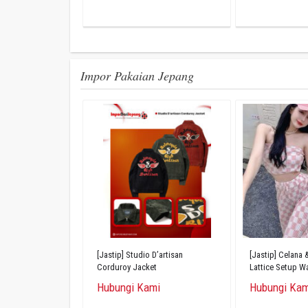
Impor Pakaian Jepang
[Jastip] Studio D’artisan
[Jastip] Celana
Corduroy Jacket
Lattice Setup Wa
Hubungi Kami
Hubungi Kam