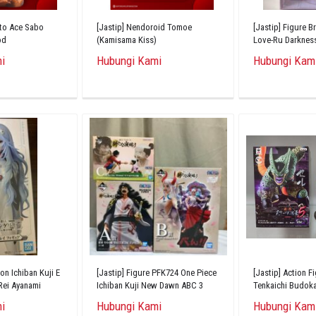
sto Ace Sabo
[Jastip] Nendoroid Tomoe
[Jastip] Figure 
od
(Kamisama Kiss)
Love-Ru Darkne
Doll 1/6
i
Hubungi Kami
Hubungi Kam
on Ichiban Kuji E
[Jastip] Figure PFK724 One Piece
[Jastip] Action F
Rei Ayanami
Ichiban Kuji New Dawn ABC 3
Tenkaichi Budoka
Buah
i
Hubungi Kami
Hubungi Kam