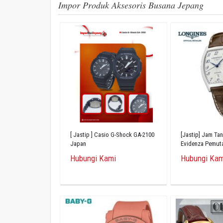
Impor Produk Aksesoris Busana Jepang
[ Jastip ] Casio G-Shock GA-2100
[Jastip] Jam Ta
Japan
Evidenza Pemut
L2.142.4.73.4
Hubungi Kami
Hubungi Kam