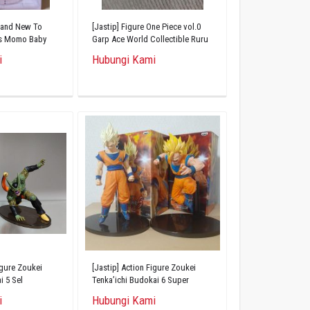
Brand New To
[Jastip] Figure One Piece vol.0
ss Momo Baby
Garp Ace World Collectible Ruru
i
Hubungi Kami
igure Zoukei
[Jastip] Action Figure Zoukei
i 5 Sel
Tenka’ichi Budokai 6 Super
Saiyan 2 Son Goku 2-body set
i
Hubungi Kami