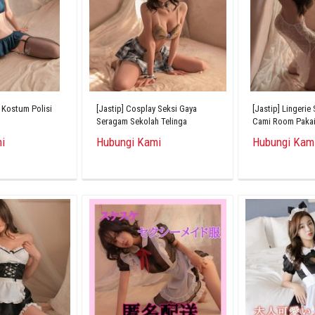
 Kostum Polisi
[Jastip] Cosplay Seksi Gaya
[Jastip] Lingerie
Seragam Sekolah Telinga
Cami Room Pakai
Beruang Babydoll
Tembus Pandang
i
Hubungi Kami
Hubungi Kam