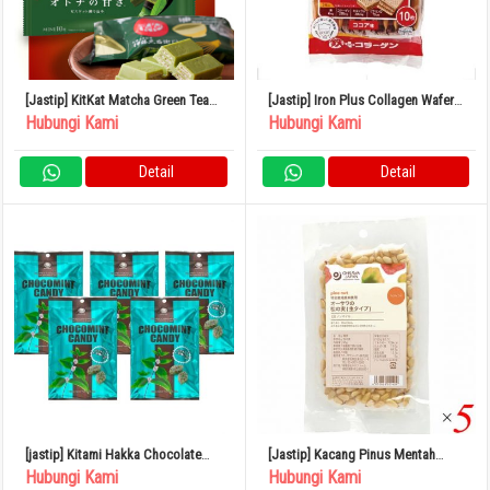
[Jastip] KitKat Matcha Green Tea
[Jastip] Iron Plus Collagen Wafers
Jepang
10 Pieces
Hubungi Kami
Hubungi Kami
Detail
Detail
[jastip] Kitami Hakka Chocolate
[Jastip] Kacang Pinus Mentah
Mint Candy 170g x 5 Bag
Kacang Osawa 30g Set isi 5
Hubungi Kami
Hubungi Kami