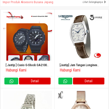
Impor Produk Aksesoris Busana Jepang
Lihat Selengkapnya
[ Jastip ] Casio G-Shock GA-2100
[Jastip] Jam Tangan Longines
Japan
Evidenza Pemutar Otomatis
Hubungi Kami
Hubungi Kami
L2.142.4.73.4
Detail
Detail