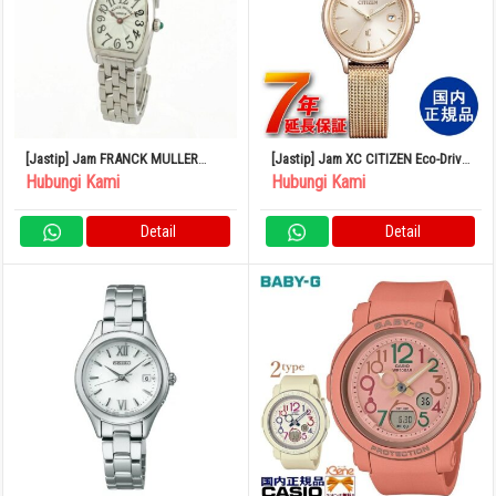
[Jastip] Jam FRANCK MULLER
[Jastip] Jam XC CITIZEN Eco-Drive
Tono Curvex Intermedia 2251QZ
Official Japanese Product
Hubungi Kami
Hubungi Kami
Quartz
Wristwatch EW2635-54A
Detail
Detail