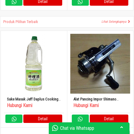
Detail
Detail
Produk Pilihan Terbaik
Lihat Selengkapnya
Sake Masak Jeff Daplus Cooking
Alat Pancing Impor Shimano
Sake 1.8L
Spinning Reel Rarenium 12
Hubungi Kami
Hubungi Kami
ci4+2500s
Detail
Detail
Chat via Whatsapp