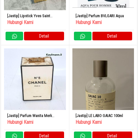
[Jastip] Lipstick Yves Saint
[Jastip] Parfum BVLGARI Aqua
Laurent
Hubungi Kami
Hubungi Kami
Detail
Detail
[Jastip] Parfum Wanita Merk
[Jastip] LE LABO GAIAC 100ml
CHANEL No.5
Hubungi Kami
Hubungi Kami
Detail
Detail