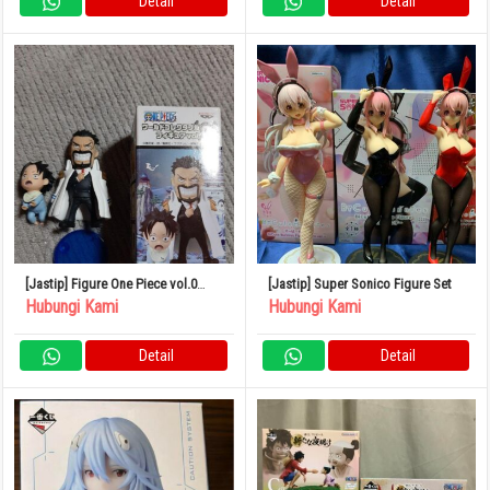
Detail
Detail
[Jastip] Figure One Piece vol.0
[Jastip] Super Sonico Figure Set
Garp Ace World Collectible Ruru
Hubungi Kami
Hubungi Kami
Detail
Detail