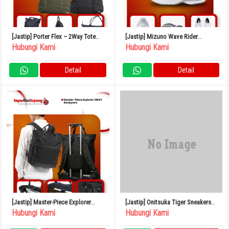
[Jastip] Porter Flex – 2Way Tote
[Jastip] Mizuno Wave Rider
Bag
Snickers
Hubungi Kami
Hubungi Kami
Detail
Detail
[Jastip] Master-Piece Explorer
[Jastip] Onitsuka Tiger Sneakers
2WAY Backpack
Japan
Hubungi Kami
Hubungi Kami