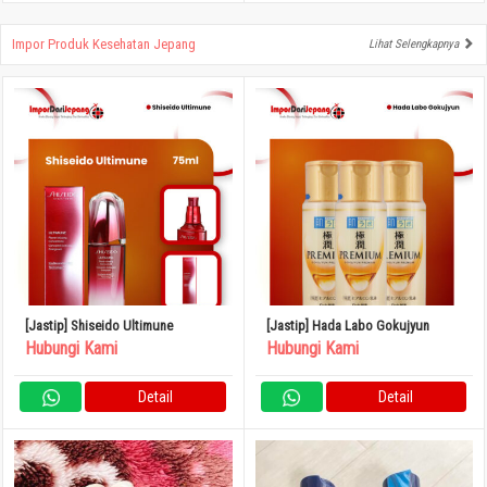
Impor Produk Kesehatan Jepang
Lihat Selengkapnya
[Jastip] Shiseido Ultimune
[Jastip] Hada Labo Gokujyun
Hubungi Kami
Hubungi Kami
Detail
Detail