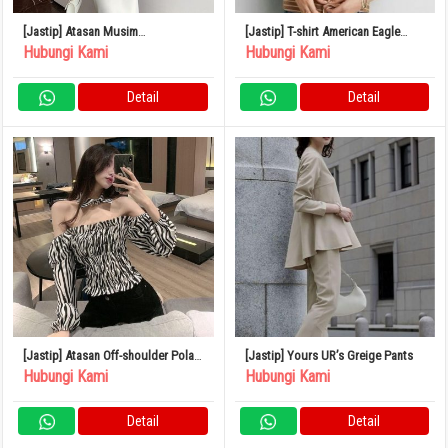
[Jastip] Atasan Musim
[Jastip] T-shirt American Eagle
Semi/Musim Panas Siluet Ketat
Border
Hubungi Kami
Hubungi Kami
Bahan Tipis
Detail
Detail
[Jastip] Atasan Off-shoulder Pola
[Jastip] Yours UR’s Greige Pants
Zebra Panjang Mini Seksi L
Hubungi Kami
Hubungi Kami
Detail
Detail