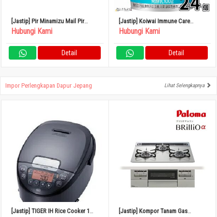
[Jastip] Pir Minamizu Mail Pir
[Jastip] Koiwai Immune Care
Jepang Kotak Kecil 4 – 6 Buah
Yogurt Rendah Lemak 100g Set isi
Hubungi Kami
Hubungi Kami
24
Detail
Detail
Impor Perlengkapan Dapur Jepang
Lihat Selengkapnya
[Jastip] TIGER IH Rice Cooker 1
[Jastip] Kompor Tanam Gas