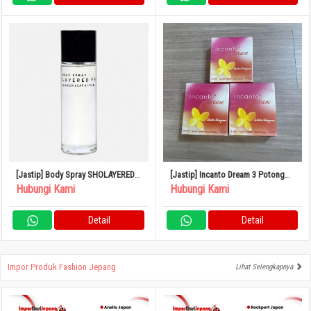
[Jastip] Body Spray SHOLAYERED
[Jastip] Incanto Dream 3 Potong
100ml
Set Parfum
Hubungi Kami
Hubungi Kami
Detail
Detail
Impor Produk Fashion Jepang
Lihat Selengkapnya