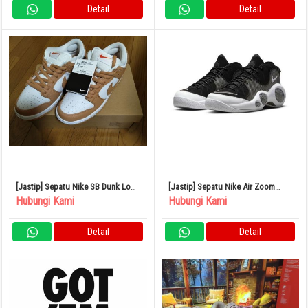
Detail
Detail
[Jastip] Sepatu Nike SB Dunk Low
[Jastip] Sepatu Nike Air Zoom
Light Cognac US8.5
Flight 95
Hubungi Kami
Hubungi Kami
Detail
Detail