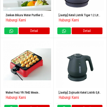
Zenken Bikura Water Purifier 2
[Jastip] Ketel Listrik Tiger 1.2 Liter
MFH-V92 Pemurni Air Keran
Slate Blue PCL-A121AS
Hubungi Kami
Hubungi Kami
Penghilang Fluorida Buatan
Jepang
Detail
Detail
Wahei Freiz YR-7642 Mesin
[Jastip] Zojirushi Ketel Listrik 0,8L
Takoyaki Elektrik Persegi Kios Yaki
Kompak 1 Cangkir
Hubungi Kami
Hubungi Kami
Yaki Asli 22 Lubang