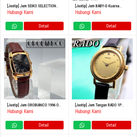
[Jastip] Jam SEIKO SELECTION
[Jastip] Jam BABY-G Kuarsa
SWFH131 Radio Solar
Analog Digital Kronograf Terakota
Hubungi Kami
Hubungi Kami
BGA-290PA-4AJF
Detail
Detail
[Jastip] Jam OROBIANCO 1996 OR-
[Jastip] Jam Tangan RADO 1P
0028N 500
Diamond Round Gold 583
Hubungi Kami
Hubungi Kami
Detail
Detail