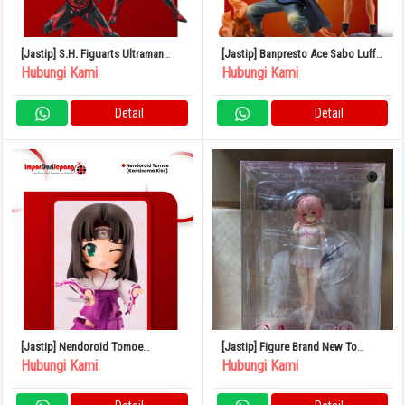
[Jastip] S.H. Figuarts Ultraman
[Jastip] Banpresto Ace Sabo Luffy
Belial (Darkness Heels Ver.)
Brotherhood
Hubungi Kami
Hubungi Kami
Detail
Detail
[Jastip] Nendoroid Tomoe
[Jastip] Figure Brand New To
(Kamisama Kiss)
Love-Ru Darkness Momo Baby Doll
Hubungi Kami
Hubungi Kami
1/6