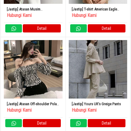
[Jastip] Atasan Musim
[Jastip] T-shirt American Eagle
Semi/Musim Panas Siluet Ketat
Border
Hubungi Kami
Hubungi Kami
Bahan Tipis
Detail
Detail
[Jastip] Atasan Off-shoulder Pola
[Jastip] Yours UR’s Greige Pants
Zebra Panjang Mini Seksi L
Hubungi Kami
Hubungi Kami
Detail
Detail