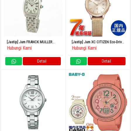
[Jastip] Jam FRANCK MULLER
[Jastip] Jam XC CITIZEN Eco-Drive
Tono Curvex Intermedia 2251QZ
Official Japanese Product
Hubungi Kami
Hubungi Kami
Quartz
Wristwatch EW2635-54A
Detail
Detail