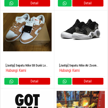
Detail
Detail
[Jastip] Sepatu Nike SB Dunk Low
[Jastip] Sepatu Nike Air Zoom
Light Cognac US8.5
Flight 95
Hubungi Kami
Hubungi Kami
Detail
Detail