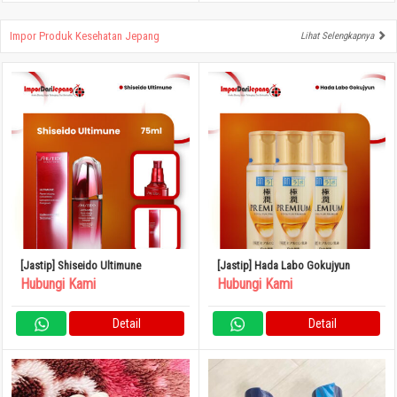
Impor Produk Kesehatan Jepang
Lihat Selengkapnya
[Jastip] Shiseido Ultimune
[Jastip] Hada Labo Gokujyun
Hubungi Kami
Hubungi Kami
Detail
Detail