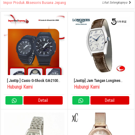
Impor Produk Aksesoris Busana Jepang
Lihat Selengkapnya
[ Jastip ] Casio G-Shock GA-2100
[Jastip] Jam Tangan Longines
Japan
Evidenza Pemutar Otomatis
Hubungi Kami
Hubungi Kami
L2.142.4.73.4
Detail
Detail