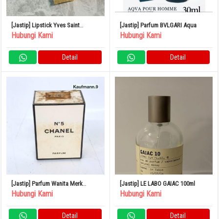
[Jastip] Lipstick Yves Saint
[Jastip] Parfum BVLGARI Aqua
Laurent
Hubungi Kami
Hubungi Kami
Detail
Detail
[Jastip] Parfum Wanita Merk
[Jastip] LE LABO GAIAC 100ml
CHANEL No.5
Hubungi Kami
Hubungi Kami
Detail
Detail