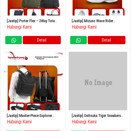
[Jastip] Porter Flex – 2Way Tote
[Jastip] Mizuno Wave Rider
Bag
Snickers
Hubungi Kami
Hubungi Kami
Detail
Detail
[Jastip] Master-Piece Explorer
[Jastip] Onitsuka Tiger Sneakers
2WAY Backpack
Japan
Hubungi Kami
Hubungi Kami