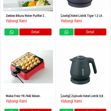
Zenken Bikura Water Purifier 2
[Jastip] Ketel Listrik Tiger 1.2 Liter
MFH-V92 Pemurni Air Keran
Slate Blue PCL-A121AS
Hubungi Kami
Hubungi Kami
Penghilang Fluorida Buatan
Jepang
Detail
Detail
Wahei Freiz YR-7642 Mesin
[Jastip] Zojirushi Ketel Listrik 0,8L
Takoyaki Elektrik Persegi Kios Yaki
Kompak 1 Cangkir
Hubungi Kami
Hubungi Kami
Yaki Asli 22 Lubang