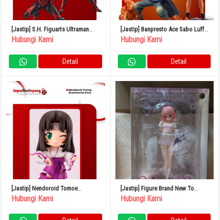
[Jastip] S.H. Figuarts Ultraman
[Jastip] Banpresto Ace Sabo Luffy
Belial (Darkness Heels Ver.)
Brotherhood
Hubungi Kami
Hubungi Kami
Detail
Detail
[Jastip] Nendoroid Tomoe
[Jastip] Figure Brand New To
(Kamisama Kiss)
Love-Ru Darkness Momo Baby Doll
Hubungi Kami
Hubungi Kami
1/6