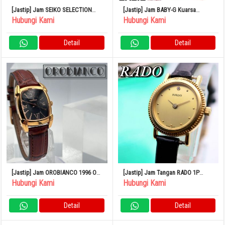
[Jastip] Jam SEIKO SELECTION
[Jastip] Jam BABY-G Kuarsa
SWFH131 Radio Solar
Analog Digital Kronograf Terakota
Hubungi Kami
Hubungi Kami
BGA-290PA-4AJF
Detail
Detail
[Jastip] Jam OROBIANCO 1996 OR-
[Jastip] Jam Tangan RADO 1P
0028N 500
Diamond Round Gold 583
Hubungi Kami
Hubungi Kami
Detail
Detail