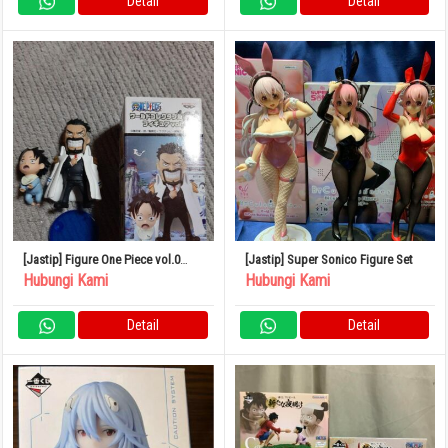
Detail
Detail
[Jastip] Figure One Piece vol.0
[Jastip] Super Sonico Figure Set
Garp Ace World Collectible Ruru
Hubungi Kami
Hubungi Kami
Detail
Detail