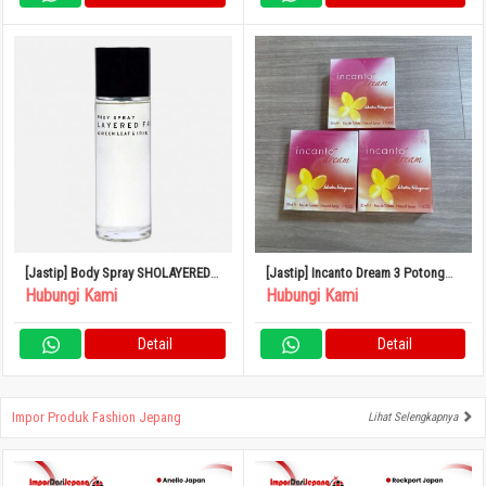
[Jastip] Body Spray SHOLAYERED
[Jastip] Incanto Dream 3 Potong
100ml
Set Parfum
Hubungi Kami
Hubungi Kami
Detail
Detail
Impor Produk Fashion Jepang
Lihat Selengkapnya