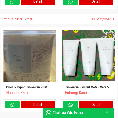
Detail
Detail
Produk Pilihan Terbaik
Lihat Selengkapnya
Produk Impor Perawatan Kulit
Perawatan Rambut Cota i Care 5
Kepala Cota Sera Spa
Treatment
Hubungi Kami
Hubungi Kami
Detail
Detail
Chat via Whatsapp