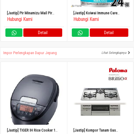
[Jastip] Pir Minamizu Mail Pir
[Jastip] Koiwai Immune Care
Jepang Kotak Kecil 4 – 6 Buah
Yogurt Rendah Lemak 100g Set isi
Hubungi Kami
Hubungi Kami
24
Detail
Detail
Impor Perlengkapan Dapur Jepang
Lihat Selengkapnya
[Jastip] TIGER IH Rice Cooker 1
[Jastip] Kompor Tanam Gas