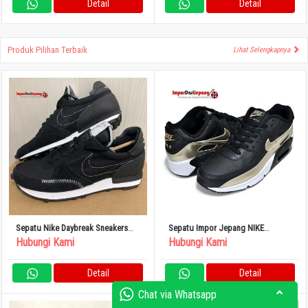
Detail
Detail
Produk Pilihan Terbaik
Lihat Selengkapnya
Sepatu Nike Daybreak Sneakers
Sepatu Impor Jepang NIKE
Nike Hitam
SNEAKERS AIR MAX 90 LTR
Hubungi Kami
Hubungi Kami
Detail
Detail
Chat via Whatsapp