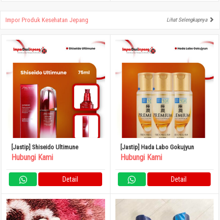
Impor Produk Kesehatan Jepang
Lihat Selengkapnya
[Jastip] Shiseido Ultimune
[Jastip] Hada Labo Gokujyun
Hubungi Kami
Hubungi Kami
Detail
Detail