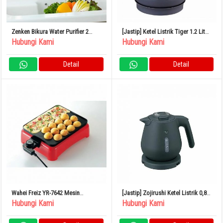
Zenken Bikura Water Purifier 2
[Jastip] Ketel Listrik Tiger 1.2 Liter
MFH-V92 Pemurni Air Keran
Slate Blue PCL-A121AS
Hubungi Kami
Hubungi Kami
Penghilang Fluorida Buatan
Jepang
Detail
Detail
Wahei Freiz YR-7642 Mesin
[Jastip] Zojirushi Ketel Listrik 0,8L
Takoyaki Elektrik Persegi Kios Yaki
Kompak 1 Cangkir
Hubungi Kami
Hubungi Kami
Yaki Asli 22 Lubang