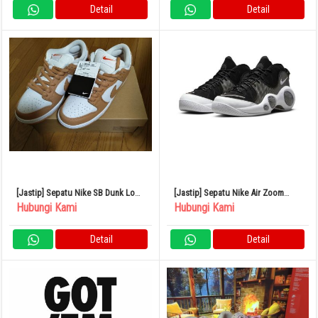
Detail
Detail
[Jastip] Sepatu Nike SB Dunk Low
[Jastip] Sepatu Nike Air Zoom
Light Cognac US8.5
Flight 95
Hubungi Kami
Hubungi Kami
Detail
Detail