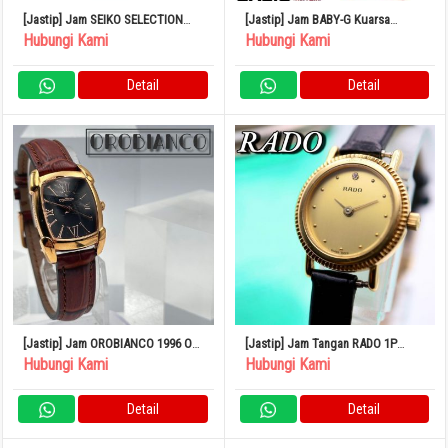
[Jastip] Jam SEIKO SELECTION
[Jastip] Jam BABY-G Kuarsa
SWFH131 Radio Solar
Analog Digital Kronograf Terakota
Hubungi Kami
Hubungi Kami
BGA-290PA-4AJF
Detail
Detail
[Jastip] Jam OROBIANCO 1996 OR-
[Jastip] Jam Tangan RADO 1P
0028N 500
Diamond Round Gold 583
Hubungi Kami
Hubungi Kami
Detail
Detail