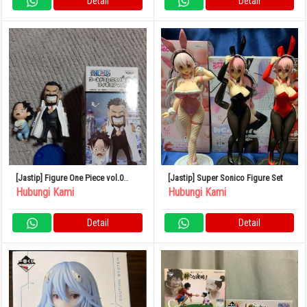
Detail
Detail
[Jastip] Figure One Piece vol.0
[Jastip] Super Sonico Figure Set
Garp Ace World Collectible Ruru
Hubungi Kami
Hubungi Kami
Detail
Detail