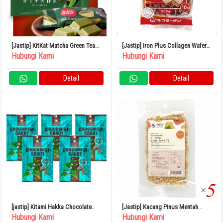
[Jastip] KitKat Matcha Green Tea
[Jastip] Iron Plus Collagen Wafers
Jepang
10 Pieces
Hubungi Kami
Hubungi Kami
Detail
Detail
[jastip] Kitami Hakka Chocolate
[Jastip] Kacang Pinus Mentah
Mint Candy 170g x 5 Bag
Kacang Osawa 30g Set isi 5
Hubungi Kami
Hubungi Kami