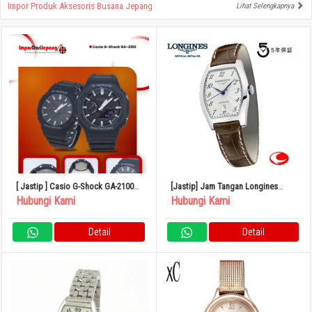
Impor Produk Aksesoris Busana Jepang
Lihat Selengkapnya
[ Jastip ] Casio G-Shock GA-2100
[Jastip] Jam Tangan Longines
Japan
Evidenza Pemutar Otomatis
Hubungi Kami
Hubungi Kami
L2.142.4.73.4
Detail
Detail