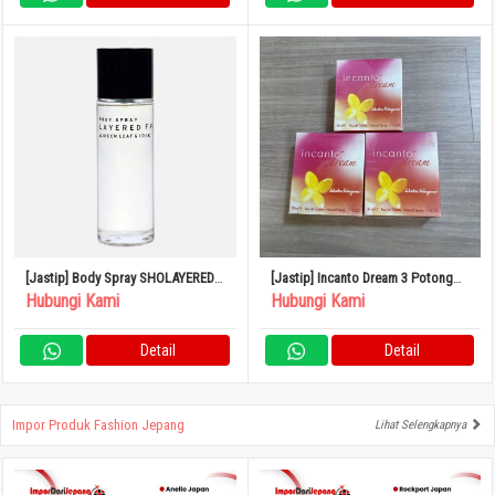
[Jastip] Body Spray SHOLAYERED
[Jastip] Incanto Dream 3 Potong
100ml
Set Parfum
Hubungi Kami
Hubungi Kami
Detail
Detail
Impor Produk Fashion Jepang
Lihat Selengkapnya