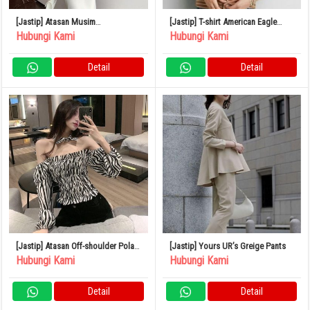
[Jastip] Atasan Musim
[Jastip] T-shirt American Eagle
Semi/Musim Panas Siluet Ketat
Border
Hubungi Kami
Hubungi Kami
Bahan Tipis
Detail
Detail
[Jastip] Atasan Off-shoulder Pola
[Jastip] Yours UR’s Greige Pants
Zebra Panjang Mini Seksi L
Hubungi Kami
Hubungi Kami
Detail
Detail