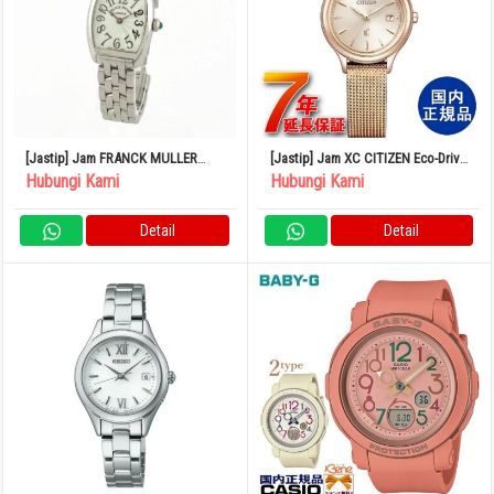
[Jastip] Jam FRANCK MULLER
[Jastip] Jam XC CITIZEN Eco-Drive
Tono Curvex Intermedia 2251QZ
Official Japanese Product
Hubungi Kami
Hubungi Kami
Quartz
Wristwatch EW2635-54A
Detail
Detail