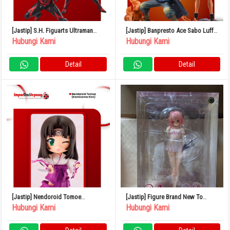
[Jastip] S.H. Figuarts Ultraman
[Jastip] Banpresto Ace Sabo Luffy
Belial (Darkness Heels Ver.)
Brotherhood
Hubungi Kami
Hubungi Kami
Detail
Detail
[Jastip] Nendoroid Tomoe
[Jastip] Figure Brand New To
(Kamisama Kiss)
Love-Ru Darkness Momo Baby Doll
Hubungi Kami
Hubungi Kami
1/6