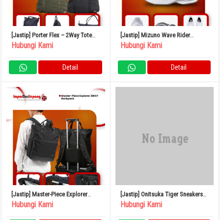
[Jastip] Porter Flex – 2Way Tote
[Jastip] Mizuno Wave Rider
Bag
Snickers
Hubungi Kami
Hubungi Kami
Detail
Detail
[Jastip] Master-Piece Explorer
[Jastip] Onitsuka Tiger Sneakers
2WAY Backpack
Japan
Hubungi Kami
Hubungi Kami