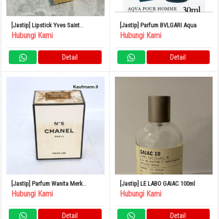
[Jastip] Lipstick Yves Saint
[Jastip] Parfum BVLGARI Aqua
Laurent
Hubungi Kami
Hubungi Kami
Detail
Detail
[Jastip] Parfum Wanita Merk
[Jastip] LE LABO GAIAC 100ml
CHANEL No.5
Hubungi Kami
Hubungi Kami
Detail
Detail