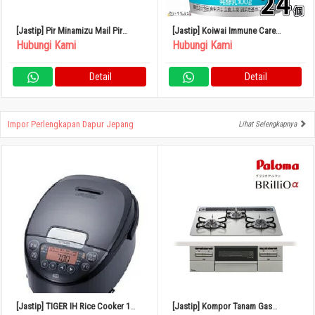
[Jastip] Pir Minamizu Mail Pir
[Jastip] Koiwai Immune Care
Jepang Kotak Kecil 4 – 6 Buah
Yogurt Rendah Lemak 100g Set isi
Hubungi Kami
Hubungi Kami
24
Detail
Detail
Impor Perlengkapan Dapur Jepang
Lihat Selengkapnya
[Jastip] TIGER IH Rice Cooker 1
[Jastip] Kompor Tanam Gas